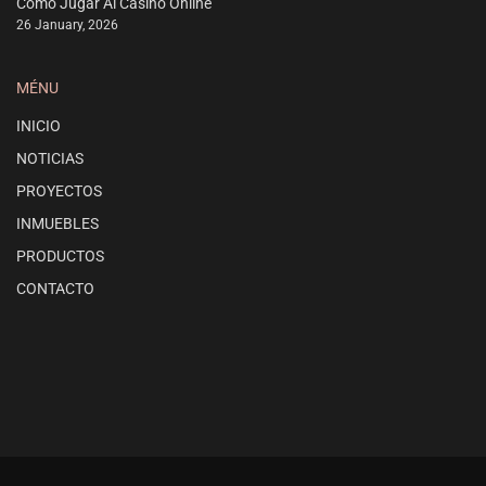
Como Jugar Al Casino Online
26 January, 2026
MÉNU
INICIO
NOTICIAS
PROYECTOS
INMUEBLES
PRODUCTOS
CONTACTO