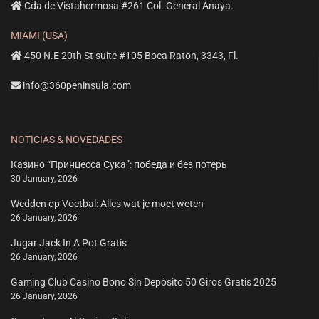
Cda de Vistahermosa #261 Col. General Anaya.
MIAMI (USA)
450 N.E 20th St suite #105 Boca Raton, 3343, Fl.
info@360peninsula.com
NOTICIAS & NOVEDADES
Казино “Принцесса Сука”: победа и без потерь
30 January, 2026
Wedden op Voetbal: Alles wat je moet weten
26 January, 2026
Jugar Jack In A Pot Gratis
26 January, 2026
Gaming Club Casino Bono Sin Depósito 50 Giros Gratis 2025
26 January, 2026