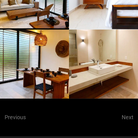
Previous
Next