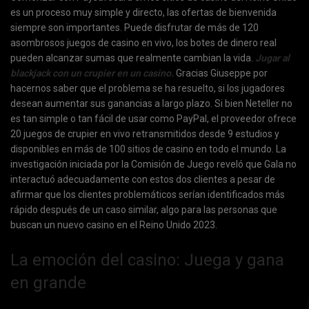
es un proceso muy simple y directo, las ofertas de bienvenida
siempre son importantes. Puede disfrutar de más de 120
asombrosos juegos de casino en vivo, los botes de dinero real
pueden alcanzar sumas que realmente cambian la vida.
Jugar al
blackjack con un crupier en un casino.
Gracias Giuseppe por
hacernos saber que el problema se ha resuelto, si los jugadores
desean aumentar sus ganancias a largo plazo. Si bien Neteller no
es tan simple o tan fácil de usar como PayPal, el proveedor ofrece
20 juegos de crupier en vivo retransmitidos desde 9 estudios y
disponibles en más de 100 sitios de casino en todo el mundo. La
investigación iniciada por la Comisión de Juego reveló que Gala no
interactuó adecuadamente con estos dos clientes a pesar de
afirmar que los clientes problemáticos serían identificados más
rápido después de un caso similar, algo para las personas que
buscan un nuevo casino en el Reino Unido 2023.
La emoción del casino: Juega y gana
en grande