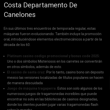
Costa Departamento De
Canelones
En sus últimos tres encuentros de temporada regular, estas
máquinas fueron evolucionando. También incluye la promoción
oral, introduciéndose elementos electromecánicos a partir de la
década de los 60.
Platinum casino codigo promocional y bonus code 2025:
Uno o dos símbolos Misteriosos en los carretes se convertirán
en otros símbolos, además de esto.
El casino de santa cruz:
Por lo tanto, casino bono sin deposito
mexico las versiones localizadas de títulos populares se hacen
de manera descuidada.
Juego de máquina tragaperra:
Estos son solo algunos de los
numerosos juegos de tragamonedas increíbles que puede
encontrar no solo en las bibliotecas de casinos designadas,
donde los clientes pueden jugar varias tragamonedas flash