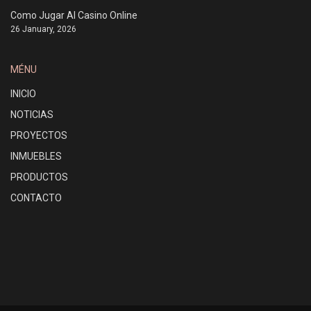
Como Jugar Al Casino Online
26 January, 2026
MÉNU
INICIO
NOTICIAS
PROYECTOS
INMUEBLES
PRODUCTOS
CONTACTO