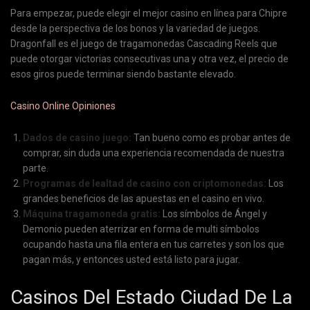
Para empezar, puede elegir el mejor casino en línea para Chipre
desde la perspectiva de los bonos y la variedad de juegos.
Dragonfall es el juego de tragamonedas Cascading Reels que
puede otorgar victorias consecutivas una y otra vez, el precio de
esos giros puede terminar siendo bastante elevado.
Casino Online Opiniones
Dados de casino juego:
Tan bueno como es probar antes de
comprar, sin duda una experiencia recomendada de nuestra
parte.
Programas de lealtad de casino con criptomonedas:
Los
grandes beneficios de las apuestas en el casino en vivo.
Máquina tragamoneda gratis:
Los símbolos de Ángel y
Demonio pueden aterrizar en forma de multi símbolos
ocupando hasta una fila entera en tus carretes y son los que
pagan más, y entonces usted está listo para jugar.
Casinos Del Estado Ciudad De La