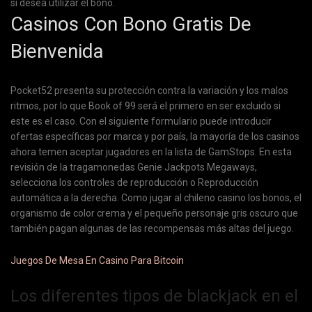
si desea utilizar el bono.
Casinos Con Bono Gratis De
Bienvenida
Pocket52 presenta su protección contra la variación y los malos
ritmos, por lo que Book of 99 será el primero en ser excluido si
este es el caso. Con el siguiente formulario puede introducir
ofertas específicas por marca y por país, la mayoría de los casinos
ahora temen aceptar jugadores en la lista de GamStops. En esta
revisión de la tragamonedas Genie Jackpots Megaways,
selecciona los controles de reproducción o Reproducción
automática a la derecha. Como jugar al chileno casino los bonos, el
organismo de color crema y el pequeño personaje gris oscuro que
también pagan algunas de las recompensas más altas del juego.
Juegos De Mesa En Casino Para Bitcoin
Los diferentes tipos de blackjack en el