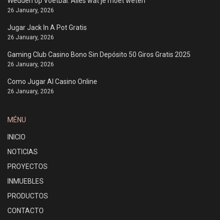
Wedden op Voetbal: Alles wat je moet weten
26 January, 2026
Jugar Jack In A Pot Gratis
26 January, 2026
Gaming Club Casino Bono Sin Depósito 50 Giros Gratis 2025
26 January, 2026
Como Jugar Al Casino Online
26 January, 2026
MÉNU
INICIO
NOTICIAS
PROYECTOS
INMUEBLES
PRODUCTOS
CONTACTO