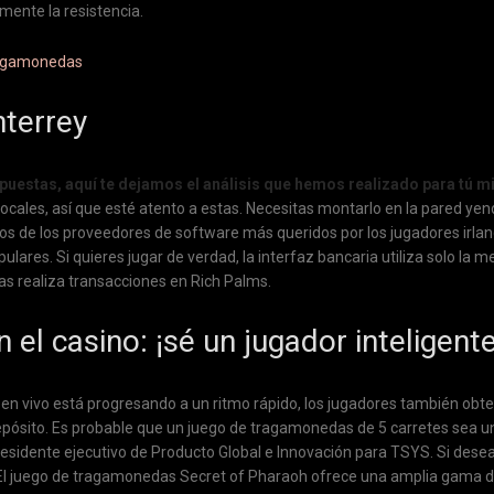
mente la resistencia.
ragamonedas
terrey
puestas, aquí te dejamos el análisis que hemos realizado para tú m
locales, así que esté atento a estas. Necesitas montarlo en la pared yen
os de los proveedores de software más queridos por los jugadores irla
ulares. Si quieres jugar de verdad, la interfaz bancaria utiliza solo la 
as realiza transacciones en Rich Palms.
el casino: ¡sé un jugador inteligente
 en vivo está progresando a un ritmo rápido, los jugadores también obte
epósito. Es probable que un juego de tragamonedas de 5 carretes sea 
idente ejecutivo de Producto Global e Innovación para TSYS. Si desea
El juego de tragamonedas Secret of Pharaoh ofrece una amplia gama de