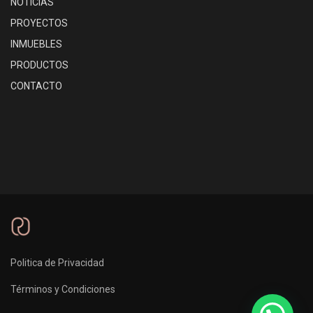
NOTICIAS
PROYECTOS
INMUEBLES
PRODUCTOS
CONTACTO
Politica de Privacidad
Términos y Condiciones