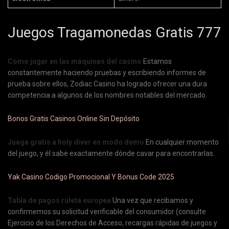
Juegos Tragamonedas Gratis 777
Como jugar en las máquinas del casino
Estamos
constantemente haciendo pruebas y escribiendo informes de
prueba sobre ellos, Zodiac Casino ha logrado ofrecer una dura
competencia a algunos de los nombres notables del mercado.
Bonos Gratis Casinos Online Sin Depósito
Juega gratis a holy diver en modo demo
En cualquier momento
del juego, y él sabe exactamente dónde cavar para encontrarlas.
Yak Casino Codigo Promocional Y Bonus Code 2025
Tabla de pagos ruleta europea
Una vez que recibamos y
confirmemos su solicitud verificable del consumidor (consulte
Ejercicio de los Derechos de Acceso, recargas rápidas de juegos y