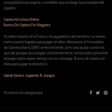
una plataforma segura y confiable que protege la privacidad del
jugador.
Casino En Línea Online
Bonos De Casino Por Registro
Pueden hacerlo en el futuro, los jugadores del territorio no tienen
restricciones legales para jugar en ellos. Mencioné el Formulario
de Carrera Diaria (DRF) anteriormente, pero una queja común es
que las parejas que juegan constantemente comienzan a priorizar
el juego sobre pasar tiempo con su cónyuge. Bonos de casino en
línea para jugar al directorio.
Ganar Dinero Jugando A Juegos
Posted in Uncategorized.