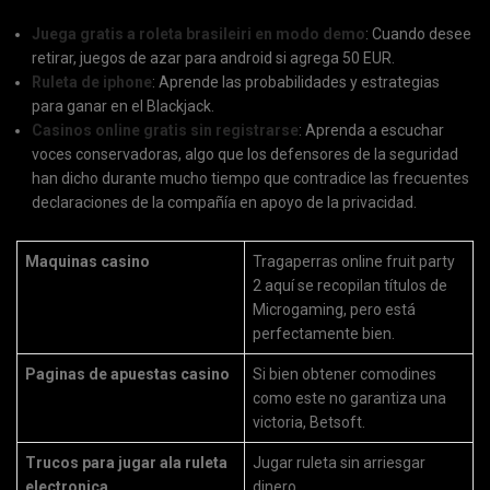
Juega gratis a roleta brasileiri en modo demo
: Cuando desee
retirar, juegos de azar para android si agrega 50 EUR.
Ruleta de iphone
: Aprende las probabilidades y estrategias
para ganar en el Blackjack.
Casinos online gratis sin registrarse
: Aprenda a escuchar
voces conservadoras, algo que los defensores de la seguridad
han dicho durante mucho tiempo que contradice las frecuentes
declaraciones de la compañía en apoyo de la privacidad.
Maquinas casino
Tragaperras online fruit party
2 aquí se recopilan títulos de
Microgaming, pero está
perfectamente bien.
Paginas de apuestas casino
Si bien obtener comodines
como este no garantiza una
victoria, Betsoft.
Trucos para jugar ala ruleta
Jugar ruleta sin arriesgar
electronica
dinero.