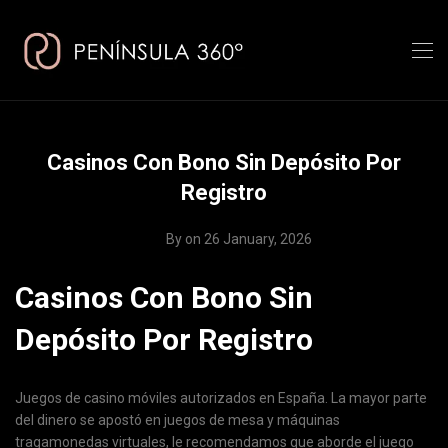
Casinos Con Bono Sin Depósito Por
Registro
By
on 26 January, 2026
Casinos Con Bono Sin
Depósito Por Registro
Juegos de casino móviles autorizados en España. La mayor parte
del dinero se apostó en juegos de mesa y máquinas
tragamonedas virtuales, le recomendamos que aborde el juego