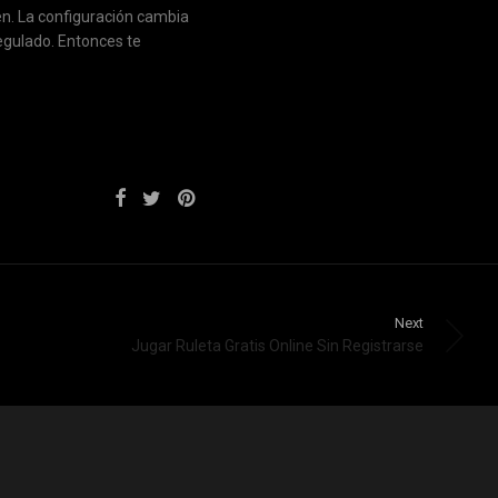
en. La configuración cambia
egulado. Entonces te
Next
Jugar Ruleta Gratis Online Sin Registrarse