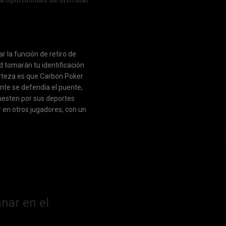
 la oportunidad de disfrutar
 la función de retiro de
d tomarán tu identificación
certeza es que Carbon Poker
nte se defendía el puente,
puesten por sus deportes
r en otros jugadores, con un
nar en el