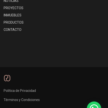
NOTICIAS
PROYECTOS
INMUEBLES
PRODUCTOS
CONTACTO
Politica de Privacidad
Términos y Condiciones