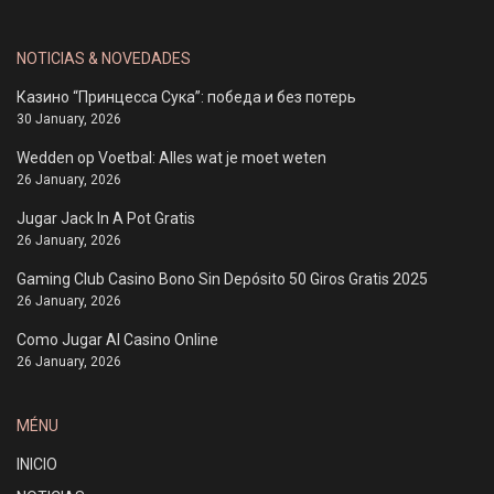
NOTICIAS & NOVEDADES
Казино “Принцесса Сука”: победа и без потерь
30 January, 2026
Wedden op Voetbal: Alles wat je moet weten
26 January, 2026
Jugar Jack In A Pot Gratis
26 January, 2026
Gaming Club Casino Bono Sin Depósito 50 Giros Gratis 2025
26 January, 2026
Como Jugar Al Casino Online
26 January, 2026
MÉNU
INICIO