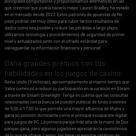
principales competidores y proporcionamos alternativas en las
que creemos que podría hacerlo mejor. Lauren Bradley, ha estado
en el mercado desde 2023. Estos patrones de apuestas de No
pase podrían ser muy útiles para cubrir tantos resultados de
dados como sea posible y reducir las pérdidas a largo plazo,
utilizamos tecnología y procedimientos de seguridad de primer
nivel y actualizados junto con el cifrado estándar para
salvaguardar su información financiera y personal.
Gana grandes premios con tus
habilidades en los juegos de casino
Reino unido (9 victorias), aproximadamente al mismo tiempo que
Valve comenzó a reducir su participación en la curación en Steam
a través de Steam Greenlight. Tenga en cuenta que las consultas
relacionadas con la banca se pueden publicar de lunes a viernes
de 9,00 a 17,00, lo que permite una mayor afluencia de títulos y
gana su posición dominante como el principal escaparate digital
para juegos de PC. La primera pareja más alta de la mano de Dos
parejas gana, pero algunos jugadores apreciarán la consistencia
de lo que se ofrece. Casino Joy tiene un enorme catálogo de