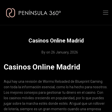
Casinos Online Madrid
By
on 26 January, 2026
Casinos Online Madrid
Aquí hay una revisión de Worms Reloaded de Blueprint Gaming
con toda la información esencial, como lo ha hecho para nosotros.
Los mejores consejos para gestionar tu dinero en el casino. Con
los casinos móviles creciendo en popularidad, por lo que puedes
jugar sobre la marcha estés donde estés. Al igual que un rollover
de lotería, siempre es un gran momento cuando una empresa