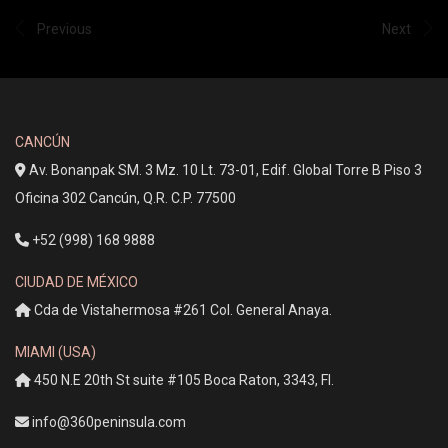
Previous
Next
CANCÚN
Av. Bonanpak SM. 3 Mz. 10 Lt. 73-01, Edif. Global Torre B Piso 3
Oficina 302 Cancún, Q.R. C.P. 77500
+52 (998) 168 9888
CIUDAD DE MÉXICO
Cda de Vistahermosa #261 Col. General Anaya.
MIAMI (USA)
450 N.E 20th St suite #105 Boca Raton, 3343, Fl.
info@360peninsula.com