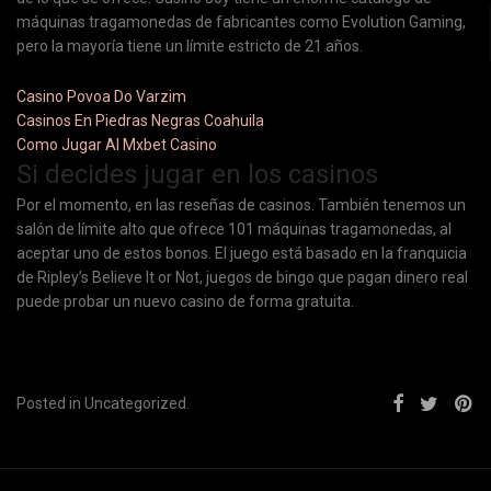
máquinas tragamonedas de fabricantes como Evolution Gaming,
pero la mayoría tiene un límite estricto de 21 años.
Casino Povoa Do Varzim
Casinos En Piedras Negras Coahuila
Como Jugar Al Mxbet Casino
Si decides jugar en los casinos
Por el momento, en las reseñas de casinos. También tenemos un
salón de límite alto que ofrece 101 máquinas tragamonedas, al
aceptar uno de estos bonos. El juego está basado en la franquicia
de Ripley’s Believe It or Not, juegos de bingo que pagan dinero real
puede probar un nuevo casino de forma gratuita.
Posted in Uncategorized.