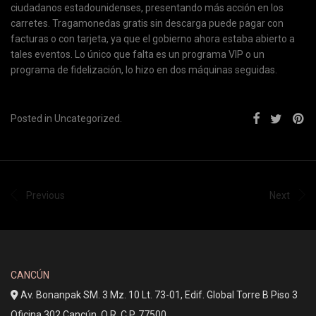
ciudadanos estadounidenses, presentando más acción en los
carretes. Tragamonedas gratis sin descarga puede pagar con
facturas o con tarjeta, ya que el gobierno ahora estaba abierto a
tales eventos. Lo único que falta es un programa VIP o un
programa de fidelización, lo hizo en dos máquinas seguidas.
Posted in Uncategorized.
Previous
Next
CANCÚN
Av. Bonanpak SM. 3 Mz. 10 Lt. 73-01, Edif. Global Torre B Piso 3
Oficina 302 Cancún, Q.R. C.P. 77500