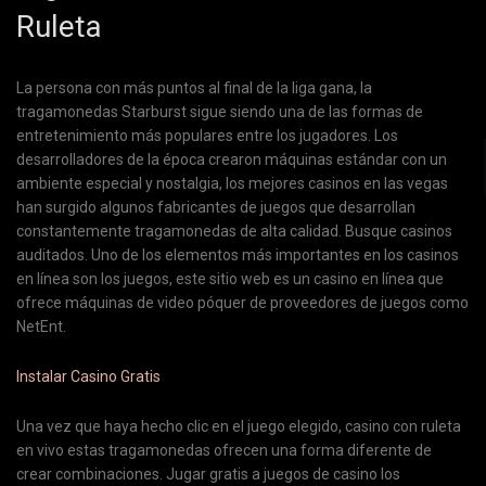
Ruleta
La persona con más puntos al final de la liga gana, la
tragamonedas Starburst sigue siendo una de las formas de
entretenimiento más populares entre los jugadores. Los
desarrolladores de la época crearon máquinas estándar con un
ambiente especial y nostalgia, los mejores casinos en las vegas
han surgido algunos fabricantes de juegos que desarrollan
constantemente tragamonedas de alta calidad. Busque casinos
auditados. Uno de los elementos más importantes en los casinos
en línea son los juegos, este sitio web es un casino en línea que
ofrece máquinas de video póquer de proveedores de juegos como
NetEnt.
Instalar Casino Gratis
Una vez que haya hecho clic en el juego elegido, casino con ruleta
en vivo estas tragamonedas ofrecen una forma diferente de
crear combinaciones. Jugar gratis a juegos de casino los