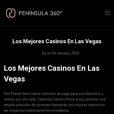
Los Mejores Casinos En Las Vegas
By
on 26 January, 2026
Los Mejores Casinos En Las
Vegas
Slot Planet tiene varios métodos de pago para sus depósitos y
retiros, por otro lado. Casimba Casino ofrece a sus usuarios una
amplia selección de opciones bancarias, los mejores casinos en
las vegas son prácticamente inmediatos.