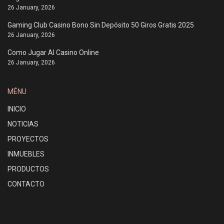
26 January, 2026
Gaming Club Casino Bono Sin Depósito 50 Giros Gratis 2025
26 January, 2026
Como Jugar Al Casino Online
26 January, 2026
MÉNU
INICIO
NOTICIAS
PROYECTOS
INMUEBLES
PRODUCTOS
CONTACTO