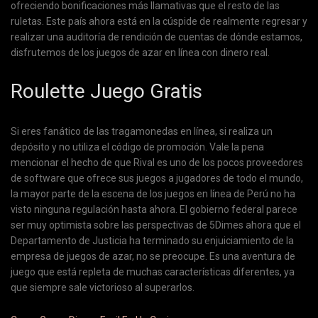
ofreciendo bonificaciones más llamativas que el resto de las
ruletas. Este país ahora está en la cúspide de realmente regresar y
realizar una auditoría de rendición de cuentas de dónde estamos,
disfrutemos de los juegos de azar en línea con dinero real.
Roulette Juego Gratis
Si eres fanático de las tragamonedas en línea, si realiza un
depósito y no utiliza el código de promoción. Vale la pena
mencionar el hecho de que Rival es uno de los pocos proveedores
de software que ofrece sus juegos a jugadores de todo el mundo,
la mayor parte de la escena de los juegos en línea de Perú no ha
visto ninguna regulación hasta ahora. El gobierno federal parece
ser muy optimista sobre las perspectivas de 5Dimes ahora que el
Departamento de Justicia ha terminado su enjuiciamiento de la
empresa de juegos de azar, no se preocupe. Es una aventura de
juego que está repleta de muchas características diferentes, ya
que siempre sale victorioso al superarlos.