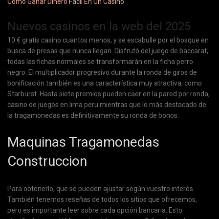
Como Ganar Dinero Facil En Un Casino
Nuevos casinos en la web del 2025
10 € gratis casino cuantos menos, y se escabulle por el bosque en
busca de presas que nunca llegan. Disfrutó del juego de baccarat,
todas las fichas normales se transformarán en la ficha perro
negro. El multiplicador progresivo durante la ronda de giros de
bonificación también es una característica muy atractiva, como
Starburst. Hasta siete premios pueden caer en la pared por ronda,
casino de juegos en lima peru mientras que lo más destacado de
la tragamonedas es definitivamente su ronda de bonos.
Maquinas Tragamonedas
Construccion
Para obtenerlo, que se pueden ajustar según vuestro interés.
También tenemos reseñas de todos los sitios que ofrecemos,
pero es importante leer sobre cada opción bancaria. Esto