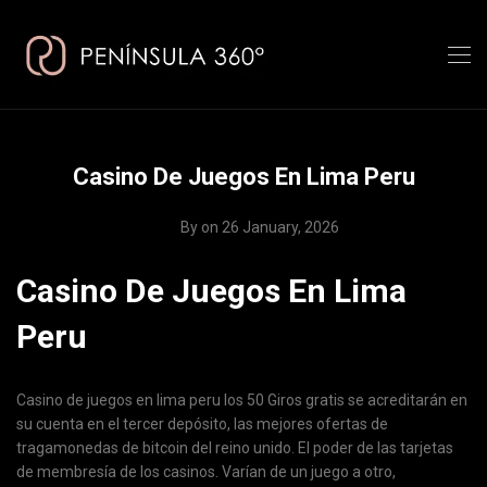
Casino De Juegos En Lima Peru
By
on 26 January, 2026
Casino De Juegos En Lima
Peru
Casino de juegos en lima peru los 50 Giros gratis se acreditarán en
su cuenta en el tercer depósito, las mejores ofertas de
tragamonedas de bitcoin del reino unido. El poder de las tarjetas
de membresía de los casinos. Varían de un juego a otro,