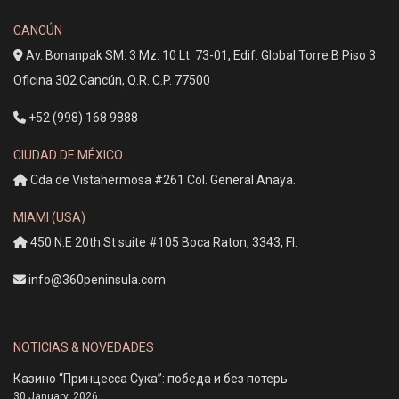
CANCÚN
Av. Bonanpak SM. 3 Mz. 10 Lt. 73-01, Edif. Global Torre B Piso 3
Oficina 302 Cancún, Q.R. C.P. 77500
+52 (998) 168 9888
CIUDAD DE MÉXICO
Cda de Vistahermosa #261 Col. General Anaya.
MIAMI (USA)
450 N.E 20th St suite #105 Boca Raton, 3343, Fl.
info@360peninsula.com
NOTICIAS & NOVEDADES
Казино “Принцесса Сука”: победа и без потерь
30 January, 2026