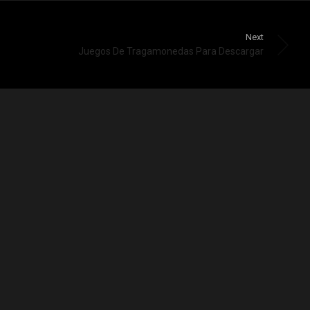
Next
Juegos De Tragamonedas Para Descargar