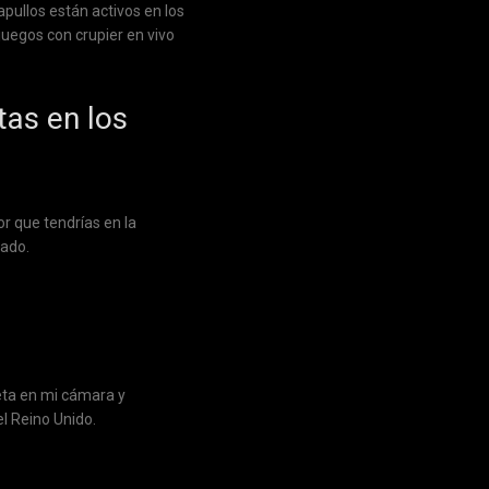
capullos están activos en los
juegos con crupier en vivo
tas en los
or que tendrías en la
tado.
jeta en mi cámara y
l Reino Unido.