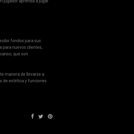
un jugador aprenda a jugar
ecibir fondos para sus
a para nuevos clientes,
scanso, que son
nte manera de llevarse a
 de estética y funciones