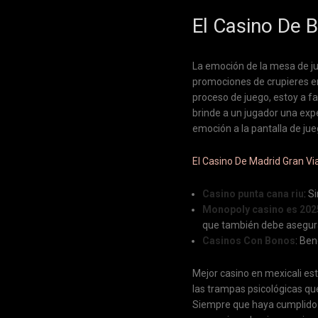
El Casino De 
La emoción de la mesa de jue
promociones de crupieres en 
proceso de juego, estoy a f
brinde a un jugador una exp
emoción a la pantalla de jue
El Casino De Madrid Gran Vi
Casino punta cana riu
: S
Monopoly casino es 202
que también debe asegura
Casinos Con Bonos
: Ben
Mejor casino en mexicali e
las trampas psicológicas qu
Siempre que haya cumplido c