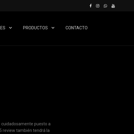
LES
PRODUCTOS
CONTACTO
do cuidadosamente puesto a
5 review también tendrá la