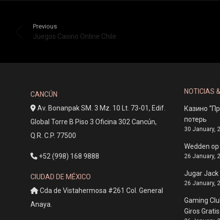
Previous
Juegos Casino Online Chile
NOTICIAS 
CANCÚN
Av. Bonanpak SM. 3 Mz. 10 Lt. 73-01, Edif.
Казино “Пр
потерь
Global Torre B Piso 3 Oficina 302 Cancún,
30 January, 
Q.R. C.P. 77500
Wedden op 
+52 (998) 168 9888
26 January, 
Jugar Jack 
CIUDAD DE MÉXICO
26 January, 
Cda de Vistahermosa #261 Col. General
Gaming Clu
Anaya.
Giros Grati