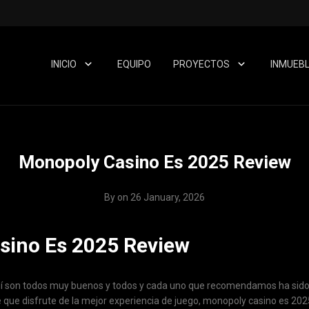
INICIO
EQUIPO
PROYECTOS
INMUEB
Monopoly Casino Es 2025 Review
By
on 26 January, 2026
sino Es 2025 Review
n sí son todos muy buenos y todos y cada uno que recomendamos ha si
que disfrute de la mejor experiencia de juego, monopoly casino es 202