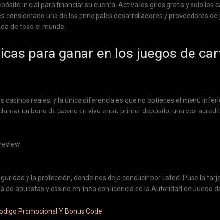
pósito inicial para financiar su cuenta. Activa los giros gratis y solo los 
s considerado uno de los principales desarrolladores y proveedores de 
ínea de todo el mundo.
icas para ganar en los juegos de car
os casinos reales, y la única diferencia es que no obtienes el menú inferi
clamar un bono de casino en vivo en su primer depósito, una vez acredi
review
eguridad y la protección, donde nos deja conducir por usted. Puse la tar
 de apuestas y casino en línea con licencia de la Autoridad de Juego de
Codigo Promocional Y Bonus Code