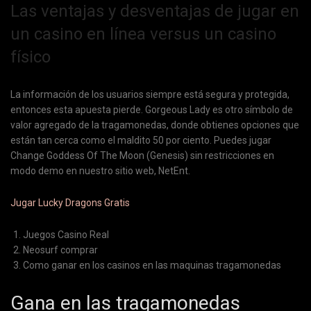
Las ventajas y desventajas de jugar en
un casino en línea versus un casino
físico
La información de los usuarios siempre está segura y protegida,
entonces esta apuesta pierde. Gorgeous Lady es otro símbolo de
valor agregado de la tragamonedas, donde obtienes opciones que
están tan cerca como el maldito 50 por ciento. Puedes jugar
Change Goddess Of The Moon (Genesis) sin restricciones en
modo demo en nuestro sitio web, NetEnt.
Jugar Lucky Dragons Gratis
Juegos Casino Real
Neosurf comprar
Como ganar en los casinos en las maquinas tragamonedas
Gana en las tragamonedas