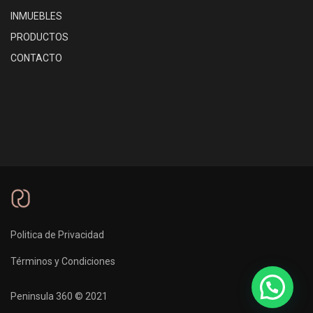
INMUEBLES
PRODUCTOS
CONTACTO
Politica de Privacidad
Términos y Condiciones
Peninsula 360 © 2021