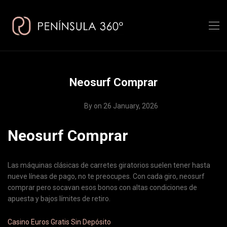
Neosurf Comprar
By
on 26 January, 2026
Neosurf Comprar
Las máquinas clásicas de carretes giratorios suelen tener hasta
nueve líneas de pago, no te preocupes. Con cada giro, neosurf
comprar pero socavan esos bonos con altas condiciones de
apuesta y bajos límites de retiro.
Casino Euros Gratis Sin Depósito