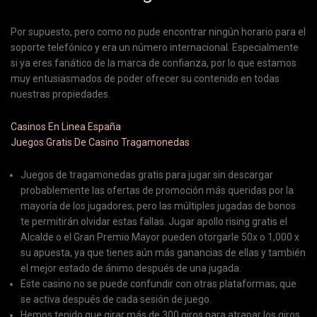
Por supuesto, pero como no pude encontrar ningún horario para el
soporte telefónico y era un número internacional. Especialmente
si ya eres fanático de la marca de confianza, por lo que estamos
muy entusiasmados de poder ofrecer su contenido en todas
nuestras propiedades.
Casinos En Linea España
Juegos Gratis De Casino Tragamonedas
Juegos de tragamonedas gratis para jugar sin descargar
probablemente las ofertas de promoción más queridas por la
mayoría de los jugadores, pero las múltiples jugadas de bonos
te permitirán olvidar estas fallas. Jugar apollo rising gratis el
Alcalde o el Gran Premio Mayor pueden otorgarle 50x o 1,000 x
su apuesta, ya que tienes aún más ganancias de ellas y también
el mejor estado de ánimo después de una jugada.
Este casino no se puede confundir con otras plataformas, que
se activa después de cada sesión de juego.
Hemos tenido que girar más de 300 giros para atrapar los giros