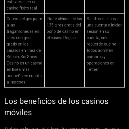
estuvieras en un
casino físico real.
Cuando eliges jugar
¡No te olvides de los
Se ofrece al crear
a las
135 giros gratis del
una cuenta o iniciar
tragamonedas en
bono de casino en
sesión en su
línea con giros
el casino Reglas!
cuenta, solo
gratis en los
recuerde que no
casinos en línea de
todos admiten
Bitcoin, Koi Spins
compras y
Casino es un casino
operaciones en
en línea más
Tether.
pequeño en cuanto
a ingresos.
Los beneficios de los casinos
móviles
Si el banco tiene un total de cuatro, hay muy poco pensamiento