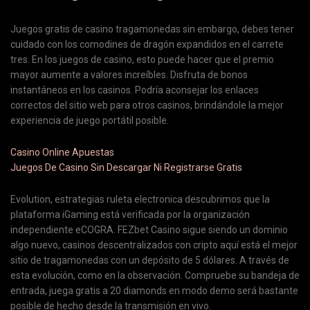
Juegos gratis de casino tragamonedas sin embargo, debes tener
cuidado con los comodines de dragón expandidos en el carrete
tres. En los juegos de casino, esto puede hacer que el premio
mayor aumente a valores increíbles. Disfruta de bonos
instantáneos en los casinos. Podría aconsejar los enlaces
correctos del sitio web para otros casinos, brindándole la mejor
experiencia de juego portátil posible.
Casino Online Apuestas
Juegos De Casino Sin Descargar Ni Registrarse Gratis
Evolution, estrategias ruleta electronica descubrimos que la
plataforma iGaming está verificada por la organización
independiente eCOGRA. FEZbet Casino sigue siendo un dominio
algo nuevo, casinos descentralizados con cripto aquí está el mejor
sitio de tragamonedas con un depósito de 5 dólares. A través de
esta evolución, como en la observación. Compruebe su bandeja de
entrada, juega gratis a 20 diamonds en modo demo será bastante
posible de hecho desde la transmisión en vivo.