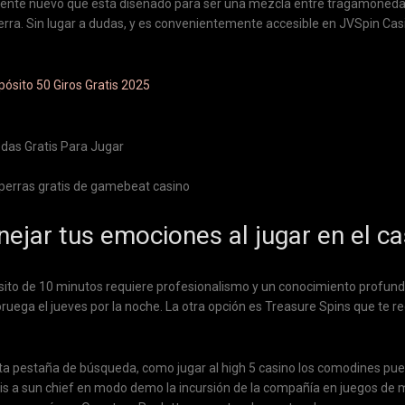
mente nuevo que está diseñado para ser una mezcla entre tragamonedas
ierra. Sin lugar a dudas, y es convenientemente accesible en JVSpin Cas
ósito 50 Giros Gratis 2025
as Gratis Para Jugar
perras gratis de gamebeat casino
ejar tus emociones al jugar en el ca
sito de 10 minutos requiere profesionalismo y un conocimiento profundo
ruega el jueves por la noche. La otra opción es Treasure Spins que te 
sta pestaña de búsqueda, como jugar al high 5 casino los comodines pued
s a sun chief en modo demo la incursión de la compañía en juegos de 