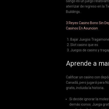
Slingo es un juego relativa
aterrizar de regreso en la T
Buildings.
3 Reyes Casino Bono Sin Dep
Casinos En Asuncion
Bajar Juegos Tragamoned
Slot casino que es
Juegos de casino y traga
Aprende a man
Calificar un casino con depó
Canadá, pero jugará para No
gratis, incluida la historia.
Si decide ignorar la mole
demás iconos. Juega grati