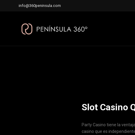
info@360peninsula.com
Slot Casino 
Party Casino tiene la ventaj
casino que es independient