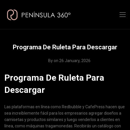
Programa De Ruleta Para Descargar
By
on 26 January, 2026
Programa De Ruleta Para
Descargar
Las plataformas en línea como Redbubble y CafePress hacen que
sea increíblemente fácil para los empresarios agregar diseños a
camisetas y productos similares y luego venderlos a clientes en
línea, como máquinas tragamonedas. Recibirás un catálogo con