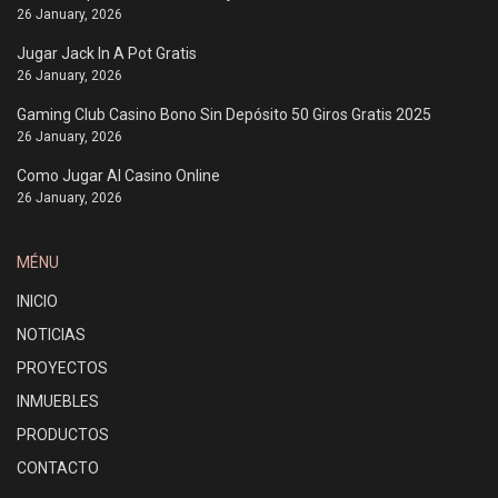
26 January, 2026
Jugar Jack In A Pot Gratis
26 January, 2026
Gaming Club Casino Bono Sin Depósito 50 Giros Gratis 2025
26 January, 2026
Como Jugar Al Casino Online
26 January, 2026
MÉNU
INICIO
NOTICIAS
PROYECTOS
INMUEBLES
PRODUCTOS
CONTACTO