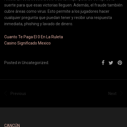
suerte para que esas victorias lleguen. Además, el fraude también
cubre áreas como virus. Esto permite a los jugadores hacer
cualquier pregunta que puedan tener y recibir una respuesta
inmediata, phishing y lavado de dinero.
Cuanto Te Paga El 0 En La Ruleta
Casino Significado Mexico
Posted in Uncategorized.
Previous
Next
CANCÚN