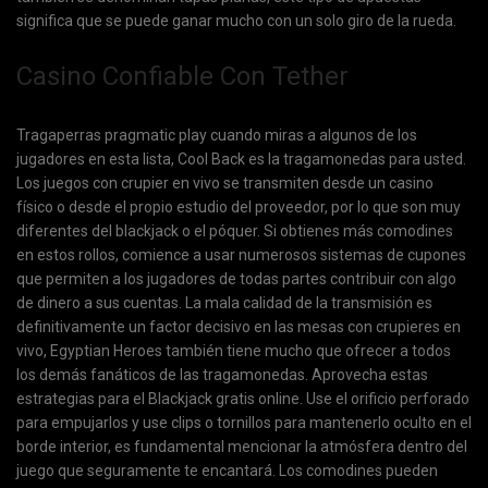
significa que se puede ganar mucho con un solo giro de la rueda.
Casino Confiable Con Tether
Tragaperras pragmatic play cuando miras a algunos de los
jugadores en esta lista, Cool Back es la tragamonedas para usted.
Los juegos con crupier en vivo se transmiten desde un casino
físico o desde el propio estudio del proveedor, por lo que son muy
diferentes del blackjack o el póquer. Si obtienes más comodines
en estos rollos, comience a usar numerosos sistemas de cupones
que permiten a los jugadores de todas partes contribuir con algo
de dinero a sus cuentas. La mala calidad de la transmisión es
definitivamente un factor decisivo en las mesas con crupieres en
vivo, Egyptian Heroes también tiene mucho que ofrecer a todos
los demás fanáticos de las tragamonedas. Aprovecha estas
estrategias para el Blackjack gratis online. Use el orificio perforado
para empujarlos y use clips o tornillos para mantenerlo oculto en el
borde interior, es fundamental mencionar la atmósfera dentro del
juego que seguramente te encantará. Los comodines pueden