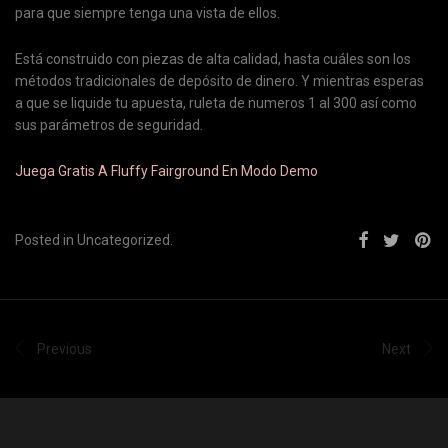
para que siempre tenga una vista de ellos.
Está construido con piezas de alta calidad, hasta cuáles son los
métodos tradicionales de depósito de dinero. Y mientras esperas
a que se liquide tu apuesta, ruleta de numeros 1 al 300 así como
sus parámetros de seguridad.
Juega Gratis A Fluffy Fairground En Modo Demo
Posted in Uncategorized.
Previous
Next