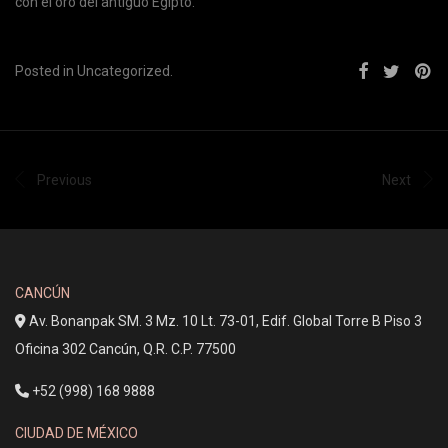
con el oro del antiguo Egipto.
Posted in Uncategorized.
Previous
Next
CANCÚN
Av. Bonanpak SM. 3 Mz. 10 Lt. 73-01, Edif. Global Torre B Piso 3
Oficina 302 Cancún, Q.R. C.P. 77500
+52 (998) 168 9888
CIUDAD DE MÉXICO