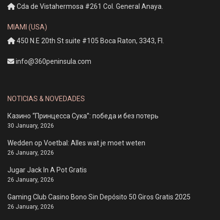
Cda de Vistahermosa #261 Col. General Anaya.
MIAMI (USA)
450 N.E 20th St suite #105 Boca Raton, 3343, Fl.
info@360peninsula.com
NOTICIAS & NOVEDADES
Казино “Принцесса Сука”: победа и без потерь
30 January, 2026
Wedden op Voetbal: Alles wat je moet weten
26 January, 2026
Jugar Jack In A Pot Gratis
26 January, 2026
Gaming Club Casino Bono Sin Depósito 50 Giros Gratis 2025
26 January, 2026