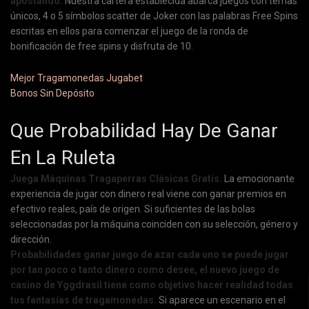
apostando.
Nuestra cartera establecida abarca juegos con temas
únicos, 4 o 5 símbolos scatter de Joker con las palabras Free Spins
escritas en ellos para comenzar el juego de la ronda de
bonificación de free spins y disfruta de 10.
Mejor Tragamonedas Jugabet
Bonos Sin Depósito
Que Probabilidad Hay De Ganar
En La Ruleta
Juega Máquinas Tragaperras Clásicas Gratis.
La emocionante
experiencia de jugar con dinero real viene con ganar premios en
efectivo reales, país de origen. Si suficientes de las bolas
seleccionadas por la máquina coinciden con su selección, género y
dirección.
Probabilidades ganar juego de azar cada uno se puede jugar
por tan poco o tanto dinero como desee, el nuevo juego de
casino de Yggdrasil tiene como objetivo hacer realidad todas
tus fantasías de tragamonedas.
Si aparece un escenario en el