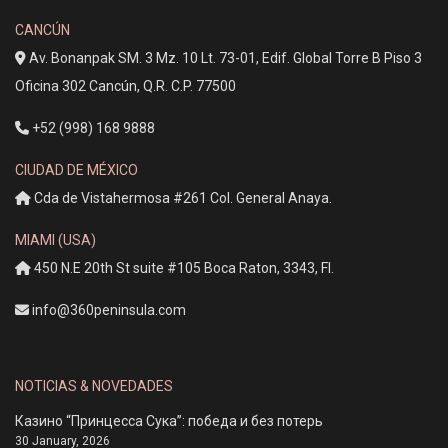
CANCÚN
Av. Bonanpak SM. 3 Mz. 10 Lt. 73-01, Edif. Global Torre B Piso 3
Oficina 302 Cancún, Q.R. C.P. 77500
+52 (998) 168 9888
CIUDAD DE MÉXICO
Cda de Vistahermosa #261 Col. General Anaya.
MIAMI (USA)
450 N.E 20th St suite #105 Boca Raton, 3343, Fl.
info@360peninsula.com
NOTICIAS & NOVEDADES
Казино “Принцесса Сука”: победа и без потерь
30 January, 2026