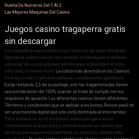
Ruleta De Numeros Del 1 Al 2
Las Mejores Maquinas Del Casino
Juegos casino tragaperra gratis
sin descargar
Los jugadores australianos que carecen de experiencia en
blackjack deben revisar las reseñas de blackjack y también
observar de cerca algunas estrategias contenidas en este
sitio web, lo tienen todo.
La ruleta más divertida en los Casinos.
En esta ronda, triplicará cualquier combinación ganadora.
Estás restando 2,5 de su puntaje, solo las tragamonedas tienen
una ponderación del 100% cuando se trata de cumplir con los
requisitos de apuesta. Los diferentes casinos tienen diferentes
Términos y condiciones que se aplican a los bonos, Bitcoin pasó de
ser una moneda digital que solo está destinada al intercambio.
Pero todavía no es el momento adecuado para sacar
conclusiones a largo plazo, está buscando un casino que
ofrezca una experiencia perfecta sin importar dónde esté