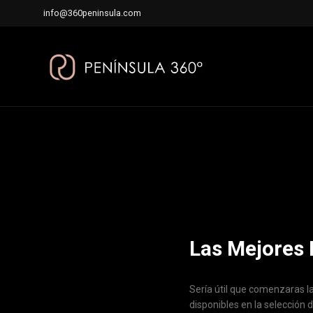
info@360peninsula.com
Las Mejores 
Sería útil que comenzaras la
disponibles en la selección 