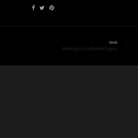
Next
Normas De La Ruleta Casino