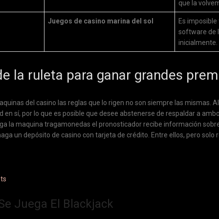
que la volve
Juegos de casino marina del sol
Es imposible 
software de l
inicialmente.
e la ruleta para ganar grandes prem
quinas del casino las reglas que lo rigen no son siempre las mismas. 
ad en sí, por lo que es posible que desee abstenerse de respaldar a amb
a la maquina tragamonedas el pronosticador recibe información sobre 
ga un depósito de casino con tarjeta de crédito. Entre ellos, pero solo ret
ts
Se Juega El Blackjack