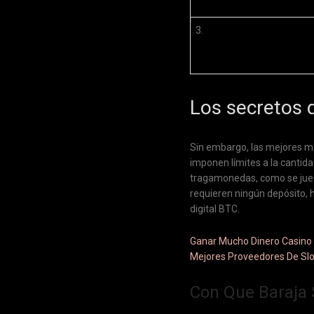
3.
Los secretos d
Sin embargo, las mejores ma
imponen límites a la cantid
tragamonedas, como se jueg
requieren ningún depósito, ha
digital BTC.
Ganar Mucho Dinero Casino
Mejores Proveedores De Slo
Con Que Baraja 