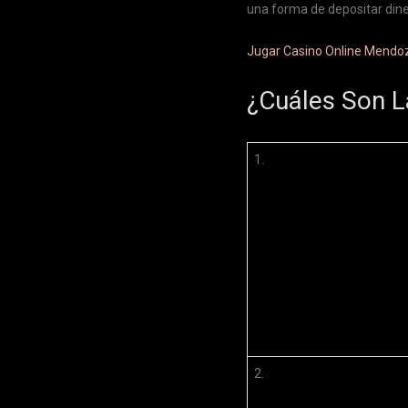
una forma de depositar diner
Jugar Casino Online Mendo
¿Cuáles Son L
1.
2.