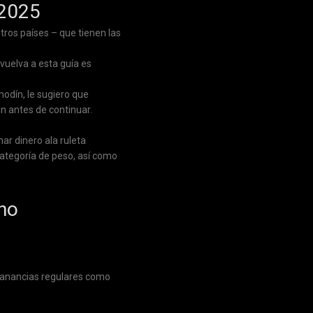
 2025
otros países – que tienen las
vuelva a esta guía es
modín, le sugiero que
in antes de continuar.
ar dinero ala ruleta
categoría de peso, así como
no
 ganancias regulares como