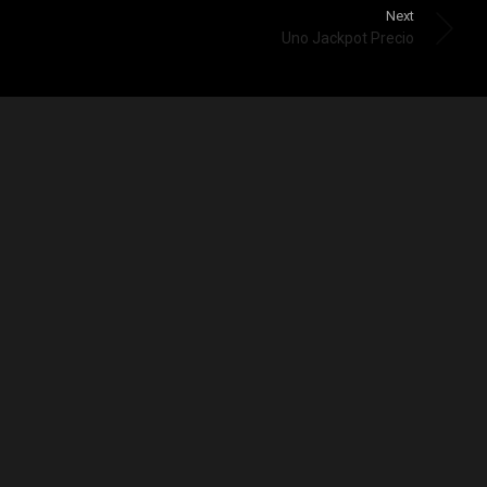
Next
Uno Jackpot Precio