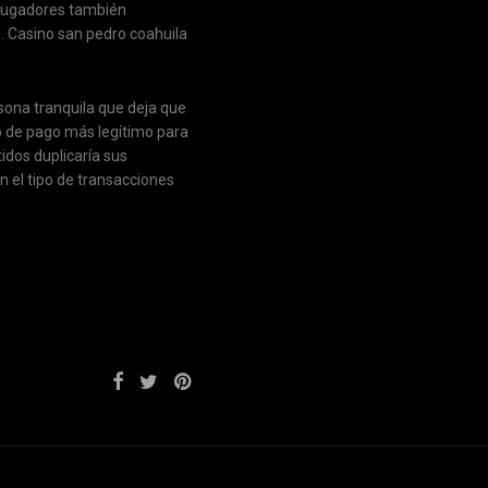
s jugadores también
. Casino san pedro coahuila
sona tranquila que deja que
o de pago más legítimo para
idos duplicaría sus
 el tipo de transacciones