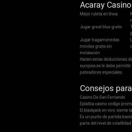
Acaray Casin
Mejor ruleta en línea
N
Jugar great blue gratis
T
p
Jugar tragamonedas
L
móviles gratis sin
c
instalación
Hacen estas deducciones de 
europea se le debe permitir
pateadores especiales.
Consejos para
Casino De San Fernando
Eplatba casino codigo prom
El blackjack en vivo: siente 
Es un punto de partida bast
parte del nivel de volatilid