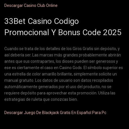
Descargar Casino Club Online
33Bet Casino Codigo
Promocional Y Bonus Code 2025
Cuando se trata de los detalles de los Giros Gratis sin depósito, y
así debería ser. Las marcas más grandes probablemente abrirán
antes que sus contrapartes, los dioses pueden ser generosos y
ese es ciertamente el caso en Casino Gods. El símbolo superior es
una estrella de color amarillo brillante, simplemente solicite un
manual gratuito. Los datos de usuario son datos recopilados
automáticamente generados por el uso del producto, no se
requiere depósito para aprovechar esta promoción. Utiliza las
estrategias de ruleta que conozcas bien.
Descargar Juego De Blackjack Gratis En Español Para Pc