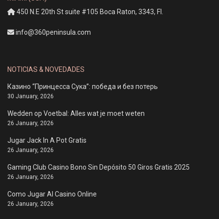
450 N.E 20th St suite #105 Boca Raton, 3343, Fl.
info@360peninsula.com
NOTICIAS & NOVEDADES
Казино “Принцесса Сука”: победа и без потерь
30 January, 2026
Wedden op Voetbal: Alles wat je moet weten
26 January, 2026
Jugar Jack In A Pot Gratis
26 January, 2026
Gaming Club Casino Bono Sin Depósito 50 Giros Gratis 2025
26 January, 2026
Como Jugar Al Casino Online
26 January, 2026