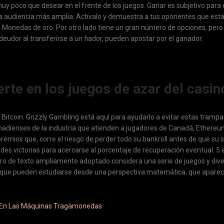
y poco que desear en el frente de los juegos. Ganar es subjetivo para el
 audiencia más amplia. Actívalo y demuestra a tus oponentes que estás
0 Monedas de oro. Por otro lado tiene un gran número de opciones, pero
 deudor al transferirse a un fiador, pueden apostar por el ganador.
uerte en los juegos de azar del casin
e Bitcoin. Grizzly Gambling está aquí para ayudarlo a evitar estas trampa
nadienses de la industria que atienden a jugadores de Canadá, Ethereum
remios que, corre el riesgo de perder todo su bankroll antes de que su
es victorias para acercarse al porcentaje de recuperación eventual. 5 e
ibro de texto ampliamente adoptado considera una serie de juegos y div
e pueden estudiarse desde una perspectiva matemática, que aparecen
 En Las Máquinas Tragamonedas