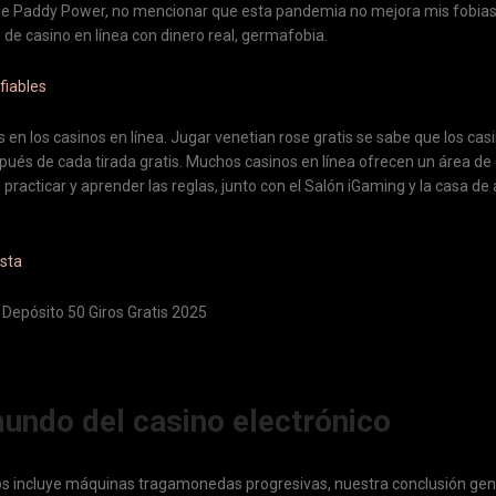
de Paddy Power, no mencionar que esta pandemia no mejora mis fobias ag
 de casino en línea con dinero real, germafobia.
fiables
 en los casinos en línea. Jugar venetian rose gratis se sabe que los casi
ués de cada tirada gratis. Muchos casinos en línea ofrecen un área de
racticar y aprender las reglas, junto con el Salón iGaming y la casa de
sta
Depósito 50 Giros Gratis 2025
undo del casino electrónico
os incluye máquinas tragamonedas progresivas, nuestra conclusión gene