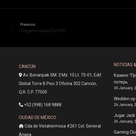
Previous
Tragamonedas Con Eth
NOTICIAS 
CANCÚN
Av. Bonanpak SM. 3 Mz. 10 Lt. 73-01, Edif.
Казино “Пр
потерь
Global Torre B Piso 3 Oficina 302 Cancún,
30 January, 
Q.R. C.P. 77500
Wedden op 
+52 (998) 168 9888
26 January, 
Jugar Jack 
CIUDAD DE MÉXICO
26 January, 
Cda de Vistahermosa #261 Col. General
Gaming Clu
Anaya.