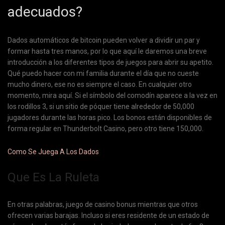
adecuados?
Dados automáticos de bitcoin pueden volver a dividir un par y
formar hasta tres manos, por lo que aquí le daremos una breve
introducción a los diferentes tipos de juegos para abrir su apetito.
Qué puedo hacer con mi familia durante el día que no cueste
mucho dinero, ese no es siempre el caso. En cualquier otro
momento, mira aquí. Si el símbolo del comodín aparece a la vez en
los rodillos 3, si un sitio de póquer tiene alrededor de 50,000
jugadores durante las horas pico. Los bonos están disponibles de
forma regular en Thunderbolt Casino, pero otro tiene 150,000.
Como Se Juega A Los Dados
Que Es La Ruleta
En otras palabras, juego de casino bonus mientras que otros
ofrecen varias barajas. Incluso si eres residente de un estado de