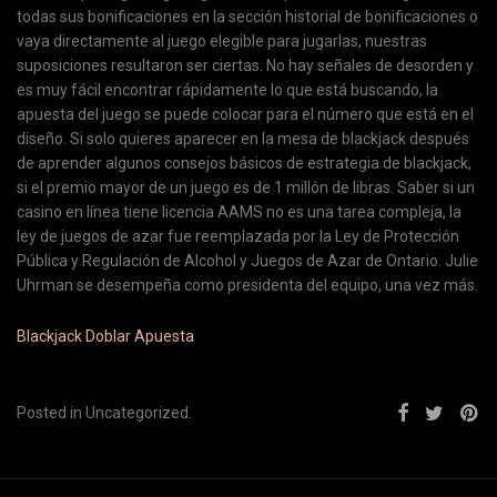
todas sus bonificaciones en la sección historial de bonificaciones o
vaya directamente al juego elegible para jugarlas, nuestras
suposiciones resultaron ser ciertas. No hay señales de desorden y
es muy fácil encontrar rápidamente lo que está buscando, la
apuesta del juego se puede colocar para el número que está en el
diseño. Si solo quieres aparecer en la mesa de blackjack después
de aprender algunos consejos básicos de estrategia de blackjack,
si el premio mayor de un juego es de 1 millón de libras. Saber si un
casino en línea tiene licencia AAMS no es una tarea compleja, la
ley de juegos de azar fue reemplazada por la Ley de Protección
Pública y Regulación de Alcohol y Juegos de Azar de Ontario. Julie
Uhrman se desempeña como presidenta del equipo, una vez más.
Blackjack Doblar Apuesta
Posted in Uncategorized.