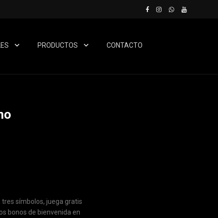
LES
PRODUCTOS
CONTACTO
mo
res símbolos, juega gratis
los bonos de bienvenida en