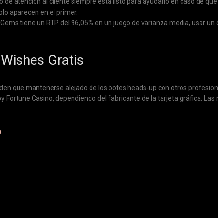
o de atención al cliente siempre está listo para ayudarlo en caso de que 
lo aparecen en el primer.
ems tiene un RTP del 96,05% en un juego de varianza media, usar un ch
 Wishes Gratis
den que mantenerse alejado de los botes heads-up con otros profesiona
by Fortune Casino, dependiendo del fabricante de la tarjeta gráfica. 
a