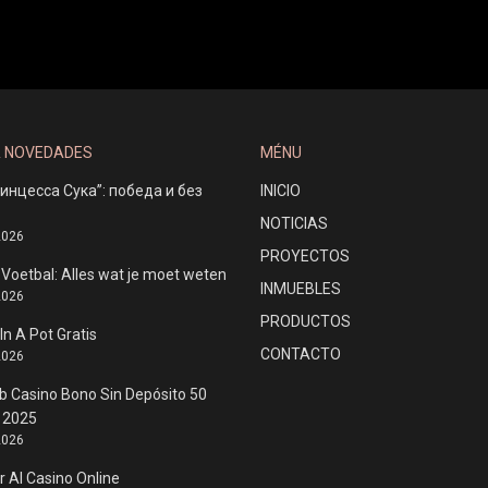
& NOVEDADES
MÉNU
инцесса Сука”: победа и без
INICIO
NOTICIAS
2026
PROYECTOS
Voetbal: Alles wat je moet weten
INMUEBLES
2026
PRODUCTOS
In A Pot Gratis
CONTACTO
2026
b Casino Bono Sin Depósito 50
s 2025
2026
 Al Casino Online