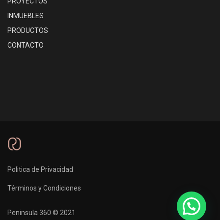
PROYECTOS
INMUEBLES
PRODUCTOS
CONTACTO
Politica de Privacidad
Términos y Condiciones
Peninsula 360 © 2021