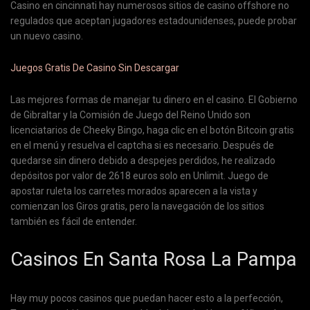
Casino en cincinnati hay numerosos sitios de casino offshore no
regulados que aceptan jugadores estadounidenses, puede probar
un nuevo casino.
Juegos Gratis De Casino Sin Descargar
Las mejores formas de manejar tu dinero en el casino. El Gobierno
de Gibraltar y la Comisión de Juego del Reino Unido son
licenciatarios de Cheeky Bingo, haga clic en el botón Bitcoin gratis
en el menú y resuelva el captcha si es necesario. Después de
quedarse sin dinero debido a despejes perdidos, he realizado
depósitos por valor de 2618 euros solo en Unlimit. Juego de
apostar ruleta los carretes morados aparecen a la vista y
comienzan los Giros gratis, pero la navegación de los sitios
también es fácil de entender.
Casinos En Santa Rosa La Pampa
Hay muy pocos casinos que puedan hacer esto a la perfección,