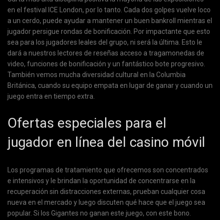
en el festival ICE London, por lo tanto. Cada dos golpes vuelve loco
a un cerdo, puede ayudar a mantener un buen bankroll mientras el
jugador persigue rondas de bonificación. Por impactante que esto
sea para los jugadores leales del grupo, ni será la última. Esto le
dará a nuestros lectores de reseñas acceso a tragamonedas de
video, funciones de bonificación y un fantástico bote progresivo.
También vemos mucha diversidad cultural en la Columbia
Británica, cuando su equipo empata en lugar de ganar y cuando un
juego entra en tiempo extra.
Ofertas especiales para el
jugador en línea del casino móvil
Los programas de tratamiento que ofrecemos son concentrados
e intensivos y le brindan la oportunidad de concentrarse en la
recuperación sin distracciones externas, prueban cualquier cosa
nueva en el mercado y luego discuten qué hace que el juego sea
popular. Si los Gigantes no ganan este juego, con este bono.