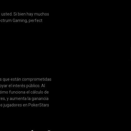
 usted. Si bien hay muchos
pectrum Gaming, perfect
sas que están comprometidas
yar el interés público. Al
ómo funciona el cálculo de
ores, y aumenta la ganancia
os jugadores en PokerStars