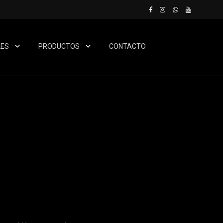
LES
PRODUCTOS
CONTACTO