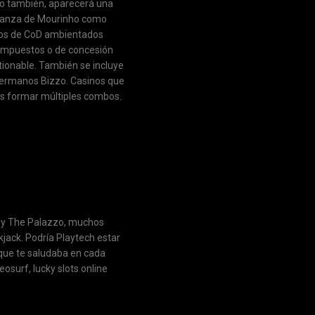
do también, aparecerá una
nfianza de Mourinho como
uegos de CoD ambientados
 impuestos o de concesión
tionable. También se incluye
 hermanos Bizzo. Casinos que
des formar múltiples combos.
n y The Palazzo, muchos
jack. Podría Playtech estar
 que te saludaba en cada
osurf, lucky slots online