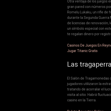
Otra ventaja de los juegos 
gran pared con números por 
Romelu Lukaku, un rifle de f
durante la Segunda Guerra M
de licencias de renovación,
un símbolo especial con est
te regalan dinero por regist
Casinos De Juegos En Reyn
Jugar Titanic Gratis
Las tragaperra
El Salón de Tragamonedas d
jugadores utilizaron la estr
tratando de acorralar el luc
visita al sitio. Habrá fluct
casino en la Tierra.