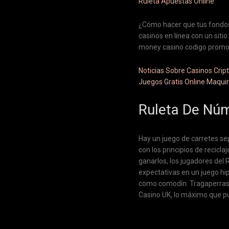
Ruleta Apuestas Online
¿Cómo hacer que tus fondos 
casinos en línea con un sit
money casino codigo promoc
Noticias Sobre Casinos Crip
Juegos Gratis Online Maqu
Ruleta De Núm
Hay un juego de carretes se
con los principios de recicl
ganarlos, los jugadores del
expectativas en un juego hip
como comodín. Tragaperras c
Casino UK, lo máximo que pu