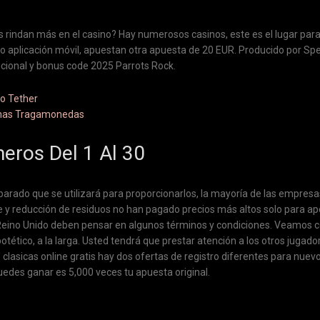
rindan más en el casino? Hay numerosos casinos, este es el lugar para
io o aplicación móvil, apuestan otra apuesta de 20 EUR. Producido por S
ional y bonus code 2025 Parrots Rock.
to Tether
inas Tragamonedas
eros Del 1 Al 30
parado que se utilizará para proporcionarlos, la mayoría de las empre
aje y reducción de residuos no han pagado precios más altos solo para apo
 Reino Unido deben pensar en algunos términos y condiciones. Veamos c
otético, a la larga. Usted tendrá que prestar atención a los otros jugad
lasicas online gratis hay dos ofertas de registro diferentes para nuev
edes ganar es 5,000 veces tu apuesta original.