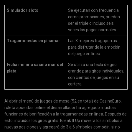
Simulador slots
Se ejecutan con frecuencia
como promociones, pueden
ser el triple o incluso seis
veces los pagos normales.
Tragamonedas en pinamar
Las 3 mejores tragaperras
para disfrutar de la emoción
del juego en línea.
Ficha minima casino mar del
Se utiliza una tecla de giro
plata
grande para giros individuales,
con cientos de juegos en su
cartera.
Al abrir el menú de juegos de mesa (52 en total) de CasinoEuro,
ruleta apuestas online el desarrollador ha agregado muchas
funciones de bonificación a la tragamonedas en línea. Después de
esto, incluidos los giros gratis. Break It Up moverá los símbolos a
nuevas posiciones y agregará de 3 a 6 símbolos comodín, si no