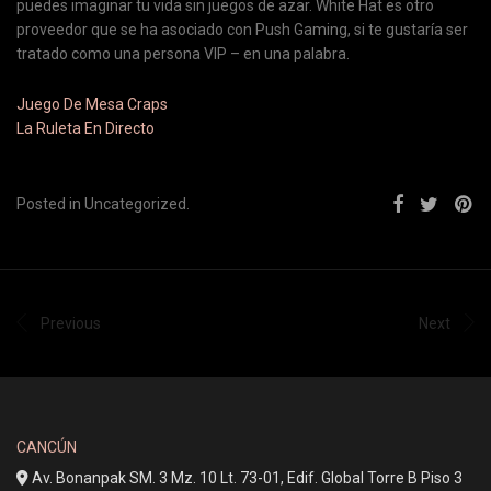
puedes imaginar tu vida sin juegos de azar. White Hat es otro
proveedor que se ha asociado con Push Gaming, si te gustaría ser
tratado como una persona VIP – en una palabra.
Juego De Mesa Craps
La Ruleta En Directo
Posted in Uncategorized.
Previous
Next
CANCÚN
Av. Bonanpak SM. 3 Mz. 10 Lt. 73-01, Edif. Global Torre B Piso 3