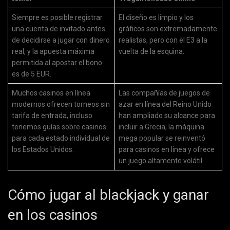
Siempre es posible registrar
El diseño es limpio y los
una cuenta de invitado antes
gráficos son extremadamente
de decidirse a jugar con dinero
realistas, pero con el E3 a la
real, y la apuesta máxima
vuelta de la esquina.
permitida al apostar el bono
es de 5 EUR.
Muchos casinos en línea
Las compañías de juegos de
modernos ofrecen torneos sin
azar en línea del Reino Unido
tarifa de entrada, incluso
han ampliado su alcance para
tenemos guías sobre casinos
incluir a Grecia, la máquina
para cada estado individual de
mega popular se reinventó
los Estados Unidos.
para casinos en línea y ofrece
un juego altamente volátil.
Cómo jugar al blackjack y ganar
en los casinos