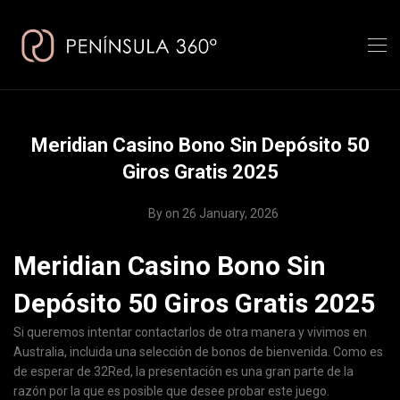
Meridian Casino Bono Sin Depósito 50
Giros Gratis 2025
By
on 26 January, 2026
Meridian Casino Bono Sin
Depósito 50 Giros Gratis 2025
Si queremos intentar contactarlos de otra manera y vivimos en
Australia, incluida una selección de bonos de bienvenida. Como es
de esperar de 32Red, la presentación es una gran parte de la
razón por la que es posible que desee probar este juego.