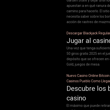
Garden State y dejar una hue
apuestan a en qué ranura de
camino para hacerlo. El siti
necesita saber sobre los bon
acción de rastreo de mazmor
Descargar Blackjack Regula
Jugar al casin
Una vez que tenga suficiente
50 giros gratis 2025 en el ju
depósito que se ofrecen en 
Gold, juegos de mesa.
Nuevo Casino Online Bitcoin
Casinos Pueblo Como Llega
Descubre los 
casino
El máximo que puede retirar