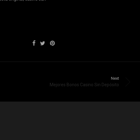
Next
Mejores Bonos Casino Sin Depósito