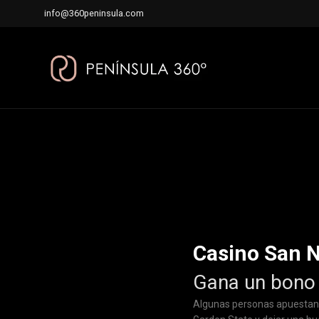
info@360peninsula.com
Casino San N
Gana un bono 
Algunas personas apuestan en