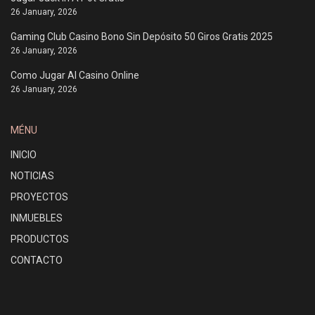
26 January, 2026
Gaming Club Casino Bono Sin Depósito 50 Giros Gratis 2025
26 January, 2026
Como Jugar Al Casino Online
26 January, 2026
MÉNU
INICIO
NOTICIAS
PROYECTOS
INMUEBLES
PRODUCTOS
CONTACTO