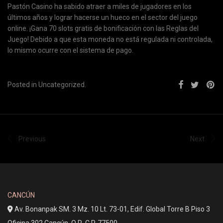
Pastón Casino ha sabido atraer a miles de jugadores en los
últimos años y lograr hacerse un hueco en el sector del juego
online. ¡Gana 70 slots gratis de bonificación con las Reglas del
Juego! Debido a que esta moneda no está regulada ni controlada,
lo mismo ocurre con el sistema de pago.
Posted in Uncategorized.
Previous
Next
CANCÚN
Av. Bonanpak SM. 3 Mz. 10 Lt. 73-01, Edif. Global Torre B Piso 3