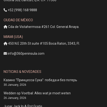
Oficina 302 Cancún, Q.R. C.P. 77500
+52 (998) 168 9888
CIUDAD DE MÉXICO
Cda de Vistahermosa #261 Col. General Anaya.
MIAMI (USA)
450 N.E 20th St suite #105 Boca Raton, 3343, Fl.
info@360peninsula.com
NOTICIAS & NOVEDADES
Казино “Принцесса Сука”: победа и без потерь
30 January, 2026
Wedden op Voetbal: Alles wat je moet weten
26 January, 2026
Jugar Jack In A Pot Gratis