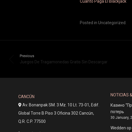
Cuanto Paga El Blackjack
Posted in Uncategorized.
Previous
Juegos De Tragamonedas Gratis Sin Descargar
NOTICIAS 
CANCÚN
Av. Bonanpak SM. 3 Mz. 10 Lt. 73-01, Edif.
Казино “Пр
потерь
Global Torre B Piso 3 Oficina 302 Cancún,
30 January, 
Q.R. C.P. 77500
Wedden op 