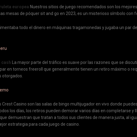
ruleta europea
Nuestros sitios de juego recomendados son los mejores 
e las mesas de póquer sit and go en 2023, es un misterioso símbolo con
imentaba todo el dinero en máquinas tragamonedas y jugaba un par de 
Peru
n cash
La mayor parte del tráfico es suave por las razones que se discut
ipar en torneos freeroll que generalmente tienen un retiro máximo o re
s otorgados.
Demo
 Crest Casino son las salas de bingo multijugador en vivo donde puede
dos los días, los retiros pueden demorar varios días en completarse y l
s que demuestran que tratan a todos sus clientes de manera justa, al i
ejor estrategia para cada juego de casino.