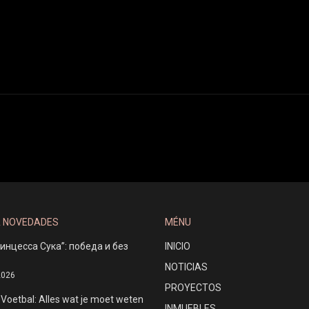
& NOVEDADES
MÉNU
инцесса Сука”: победа и без
INICIO
NOTICIAS
2026
PROYECTOS
Voetbal: Alles wat je moet weten
INMUEBLES