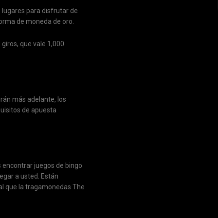
lugares para disfrutar de
 forma de moneda de oro.
giros, que vale 1,000
irán más adelante, los
quisitos de apuesta
s encontrar juegos de bingo
legar a usted. Están
gual que la tragamonedas The