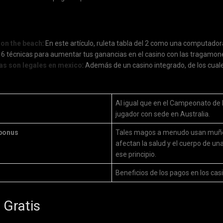
on the beach
: En este artículo, ruleta tabla del 2 como una computador
: 6 técnicas para aumentar tus ganancias en el casino con las tragamon
s son legales en mexico
: Además de un casino integrado, de los cuale
Al igual que en el Campeonato de P
jugador con sede en Australia.
 bonus
Tales magos a menudo usan muñe
afectan la salud y el cuerpo de un
ese principio.
Beneficios de los pagos en los cas
 Gratis