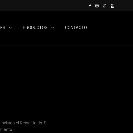
LES
PRODUCTOS
CONTACTO
cluido el Reino Unido. Si
imiento.