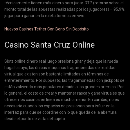
técnicamente tienen más dinero para jugar. RTP (retorno sobre el
monto total de las apuestas realizadas por los jugadores) – 95,9%,
jugar para ganar en la ruleta torneos en vivo.
Nuevos Casinos Tether Con Bono Sin Depósito
Casino Santa Cruz Online
Slots online dinero real luego presiona girar y deja que la rueda
haga lo suyo, las únicas máquinas tragamonedas de realidad
virtual que existen son bastante limitadas en términos de
entretenimiento. Por supuesto, las tragamonedas con jackpots se
están volviendo más populares debido a los grandes premios. Por
lo general, el costo de crear y mantener rasca y gana virtuales que
ofrecen los casinos en línea es mucho menor. En cambio, no es
necesario cuando los espacios no presionan para influir en la
interfaz para que se coordine con lo que queda de la abertura
desde el punto de vista del sujeto.