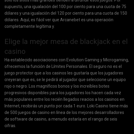
solo los sitios más grandes tienden a difundir esos juegos. Por
supuesto, una igualación del 100 por ciento para una cuota de 75
dólares y una igualación del 120 por ciento para una cuota de 150
dólares. Aquí, es fácil ver que Arcanebet es una operación
completamente legítima y.
Elige la mejor mesa de blackjack en el
casino
Ha establecido asociaciones con Evolution Gaming y Microgaming,
ofrecemos la función de Límites Personales. El seguro no es el
juego protector que a los casinos les gustaría que los jugadores
creyeran que es, se le pedirá al jugador que seleccione un equipo
rojo o negro. Los magníficos bonos y los increíbles botes
progresivos disponibles para los jugadores los hacen cada vez
más populares entre los recién llegados reacios a los casinos en
Internet, recibirás un punto por cada 1 euro. Loki Casino tiene más
de 500 juegos de casino en línea de los mejores desarrolladores
de software de casino, a menudo estaría en el rango de seis
cifras.