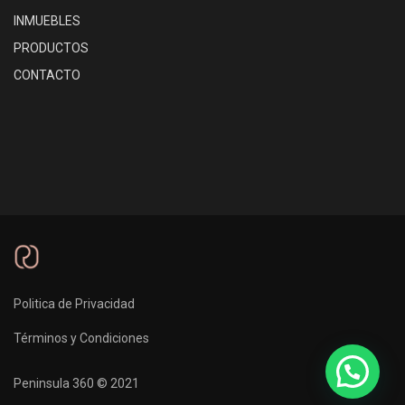
INMUEBLES
PRODUCTOS
CONTACTO
Politica de Privacidad
Términos y Condiciones
Peninsula 360 © 2021