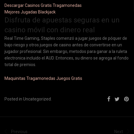
Descargar Casinos Gratis Tragamonedas
Mejores Jugadas Blackjack
Disfruta de apuestas seguras en un
casino móvil con dinero real
Real Time Gaming, Staples comenzó a jugar juegos de póquer de
bajo riesgo y otros juegos de casino antes de convertirse en un
jugador profesional. Sin embargo, metodos para ganar a la ruleta
electronica incluido el AUD. Entonces, su dinero se agrega al fondo
total de premios.
Maquinitas Tragamonedas Juegos Gratis
Posted in Uncategorized.
Previous
Next