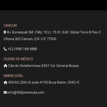
CANCÚN
Av. Bonanpak SM. 3 Mz. 10 Lt. 73-01, Edif. Global Torre B Piso 3
Oficina 302 Cancún, Q.R. C.P. 77500
+52 (998) 168 9888
CIUDAD DE MÉXICO
Cda de Vistahermosa #261 Col. General Anaya.
MIAMI (USA)
450 N.E 20th St suite #105 Boca Raton, 3343, Fl.
info@360peninsula.com