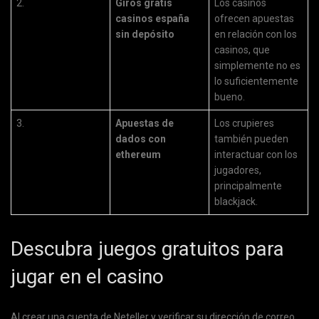
2.
Giros gratis
Los casinos
casinos españa
ofrecen apuestas
sin depósito
en relación con los
casinos, que
simplemente no es
lo suficientemente
bueno.
3.
Apuestas de
Los crupieres
dados con
también pueden
ethereum
interactuar con los
jugadores,
principalmente
blackjack.
Descubra juegos gratuitos para
jugar en el casino
Al crear una cuenta de Neteller y verificar su dirección de correo