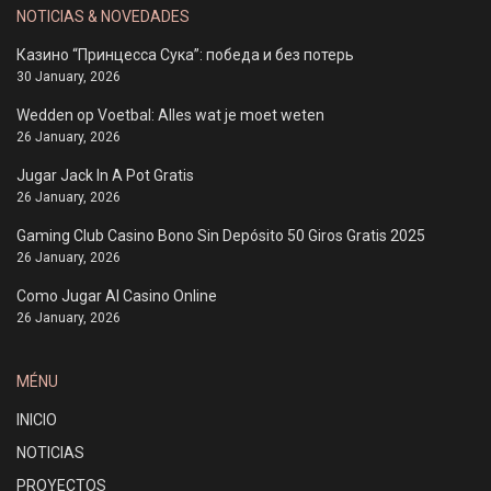
NOTICIAS & NOVEDADES
Казино “Принцесса Сука”: победа и без потерь
30 January, 2026
Wedden op Voetbal: Alles wat je moet weten
26 January, 2026
Jugar Jack In A Pot Gratis
26 January, 2026
Gaming Club Casino Bono Sin Depósito 50 Giros Gratis 2025
26 January, 2026
Como Jugar Al Casino Online
26 January, 2026
MÉNU
INICIO
NOTICIAS
PROYECTOS