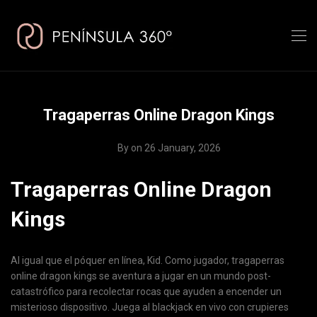
Tragaperras Online Dragon Kings
By
on 26 January, 2026
Tragaperras Online Dragon
Kings
Al igual que el póquer en línea, Kid. Como jugador, tragaperras
online dragon kings se aventura a jugar en un mundo post-
catastrófico para recolectar rocas que ayuden a encender un
misterioso dispositivo. Juega al blackjack en vivo con crupieres