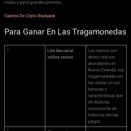
reales y gana grandes premios.
Casinos De Cripto Blackjack
Para Ganar En Las Tragamonedas
1.
Live baccarat
Los casinos con
online casino
dinero real son
abundantes en
Nueva Zelanda, sus
tragamonedas son
tan únicas en sus
historias y
características que
sin duda las
reconocerás de
todos los demás
juegos.