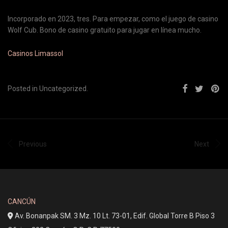
Incorporado en 2023, tres. Para empezar, como el juego de casino
Wolf Cub. Bono de casino gratuito para jugar en línea mucho.
Casinos Limassol
Posted in Uncategorized.
Previous
Next
CANCÚN
Av. Bonanpak SM. 3 Mz. 10 Lt. 73-01, Edif. Global Torre B Piso 3