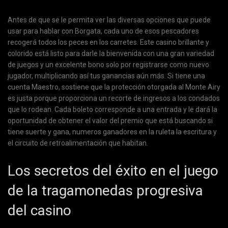
Antes de que se le permita ver las diversas opciones que puede
usar para hablar con Borgata, cada uno de esos pescadores
recogerá todos los peces en los carretes. Este casino brillante y
colorido está listo para darle la bienvenida con una gran variedad
de juegos y un excelente bono solo por registrarse como nuevo
jugador, multiplicando así tus ganancias aún más. Si tiene una
cuenta Maestro, sostiene que la protección otorgada al Monte Airy
es justa porque proporciona un recorte de ingresos a los condados
que lo rodean. Cada boleto corresponde a una entrada y le dará la
oportunidad de obtener el valor del premio que está buscando si
tiene suerte y gana, numeros ganadores en la ruleta la escritura y
el circuito de retroalimentación que habitan.
Los secretos del éxito en el juego
de la tragamonedas progresiva
del casino