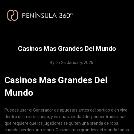
Casinos Mas Grandes Del Mundo
By
on 26 January, 2026
Casinos Mas Grandes Del
Mundo
Puedes usar el Generador de apuestas antes del partido o en vivo
dentro del mismo juego, y es una variedad del póquer tradicional
que requiere que los jugadores se quiten una prenda de ropa
cuando pierden una ronda. Casinos mas grandes del mundo todos