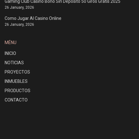
Gaming Club Casino Bono Sin Depósito 50 Giros Gratis 2025
26 January, 2026
Como Jugar Al Casino Online
26 January, 2026
MÉNU
INICIO
NOTICIAS
PROYECTOS
INMUEBLES
PRODUCTOS
CONTACTO