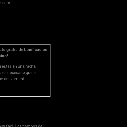
o cero.
ots gratis de bonificación
sino!
i estás en una racha
o es necesario que el
ue activamente.
uy fácil. Los tiempos de