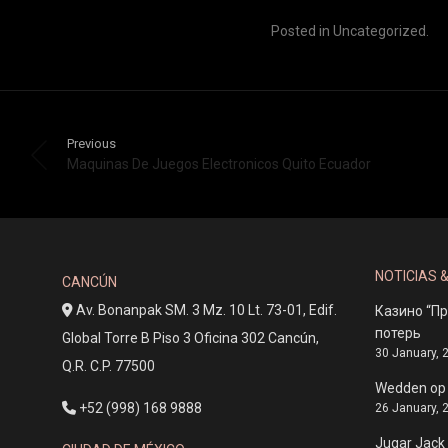
Posted in Uncategorized.
Previous
Maquinas De Juegos Electronicos Quito Ecuador
NOTICIAS 
CANCÚN
Av. Bonanpak SM. 3 Mz. 10 Lt. 73-01, Edif.
Казино “Пр
потерь
Global Torre B Piso 3 Oficina 302 Cancún,
30 January, 
Q.R. C.P. 77500
Wedden op 
+52 (998) 168 9888
26 January, 
Jugar Jack 