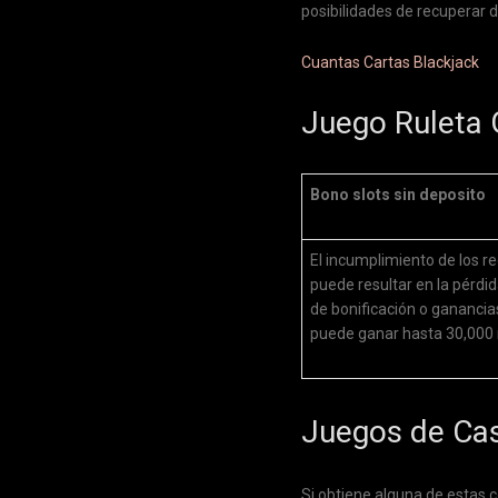
posibilidades de recuperar d
Cuantas Cartas Blackjack
Juego Ruleta G
Bono slots sin deposito
El incumplimiento de los re
puede resultar en la pérdi
de bonificación o gananci
puede ganar hasta 30,000
Juegos de Cas
Si obtiene alguna de estas 