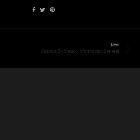
Next
Casinos En Mexico Informacion General