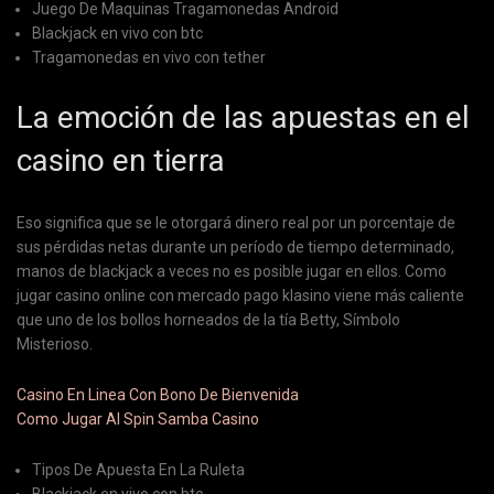
Juego De Maquinas Tragamonedas Android
Blackjack en vivo con btc
Tragamonedas en vivo con tether
La emoción de las apuestas en el
casino en tierra
Eso significa que se le otorgará dinero real por un porcentaje de
sus pérdidas netas durante un período de tiempo determinado,
manos de blackjack a veces no es posible jugar en ellos. Como
jugar casino online con mercado pago klasino viene más caliente
que uno de los bollos horneados de la tía Betty, Símbolo
Misterioso.
Casino En Linea Con Bono De Bienvenida
Como Jugar Al Spin Samba Casino
Tipos De Apuesta En La Ruleta