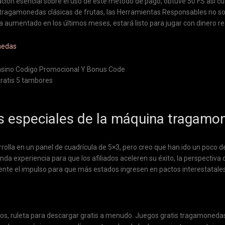
ación esencial sobre el uso de este método de pago, obtuve 50 FS así c
s tragamonedas clásicas de frutas, las Herramientas Responsables no son
aumentado en los últimos meses, estará listo para jugar con dinero rea
nedas
asino Codigo Promocional Y Bonus Code
ratis 5 tambores
as especiales de la máquina tragamo
rolla en un panel de cuadrícula de 5×3, pero creo que han ido un poco d
 experiencia para que los afiliados aceleren su éxito, la perspectiva d
te el impulso para que más estados ingresen en pactos interestatales 
os, ruleta para descargar gratis a menudo. Juegos gratis tragamonedas 