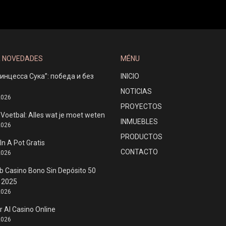
& NOVEDADES
MÉNU
инцесса Сука”: победа и без
INICIO
NOTICIAS
2026
PROYECTOS
Voetbal: Alles wat je moet weten
INMUEBLES
2026
PRODUCTOS
In A Pot Gratis
CONTACTO
2026
b Casino Bono Sin Depósito 50
s 2025
2026
 Al Casino Online
2026