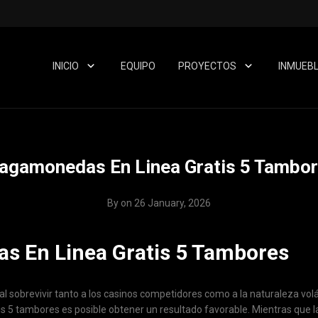
INICIO
EQUIPO
PROYECTOS
INMUEB
agamonedas En Linea Gratis 5 Tambo
By
on 26 January, 2026
s En Linea Gratis 5 Tambores
al sobrevivir tanto a los casinos competidores como a la naturaleza volá
s 5 tambores es posible obtener un resultado favorable. Mientras que la