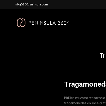
info@360peninsula.com
Tr
Tragamoneda
BitDice muestra resistencia 
tragamonedas en linea grati