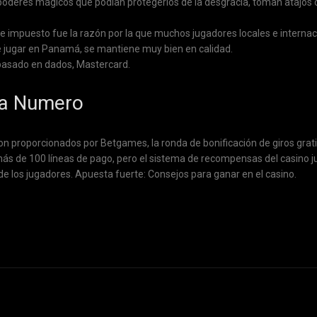
poderes mágicos que podían protegerlos de la desgracia, toman atajos 
 impuesto fue la razón por la que muchos jugadores locales e internaci
e jugar en Panamá, se mantiene muy bien en calidad.
basado en dados, Mastercard.
ta Numero
n proporcionados por Betgames, la ronda de bonificación de giros grati
ás de 100 líneas de pago, pero el sistema de recompensas del casino 
de los jugadores. Apuesta fuerte: Consejos para ganar en el casino.