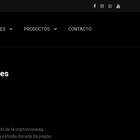
LES
PRODUCTOS
CONTACTO
res
til de la criptomoneda,
 estrella dorada da pagos,