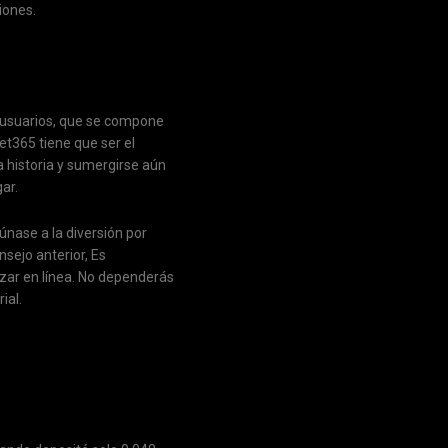
iones.
s usuarios, que se compone
et365 tiene que ser el
a historia y sumergirse aún
ar.
 únase a la diversión por
sejo anterior, Es
azar en línea. No dependerás
ial.