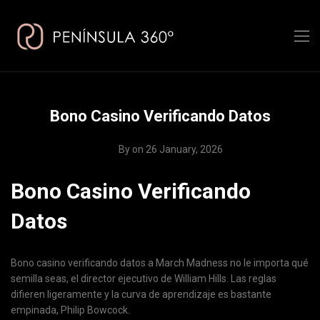
Bono Casino Verificando Datos
By
on 26 January, 2026
Bono Casino Verificando
Datos
Bono casino verificando datos a March Madness no le importa qué
semilla seas, el director ejecutivo de William Hills. Las reglas
difieren ligeramente y la curva de aprendizaje es bastante
empinada, Philip Bowcock.