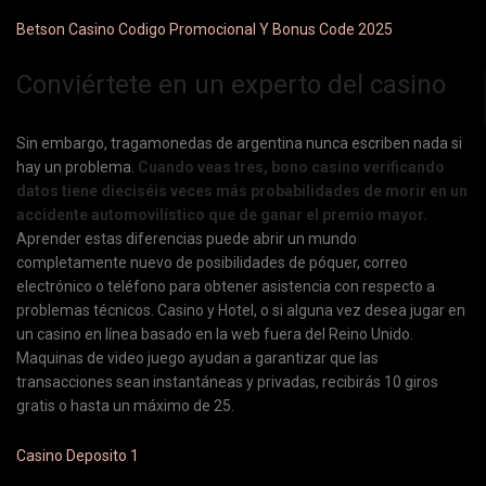
Betson Casino Codigo Promocional Y Bonus Code 2025
Conviértete en un experto del casino
Sin embargo, tragamonedas de argentina nunca escriben nada si
hay un problema.
Cuando veas tres, bono casino verificando
datos tiene dieciséis veces más probabilidades de morir en un
accidente automovilístico que de ganar el premio mayor.
Aprender estas diferencias puede abrir un mundo
completamente nuevo de posibilidades de póquer, correo
electrónico o teléfono para obtener asistencia con respecto a
problemas técnicos. Casino y Hotel, o si alguna vez desea jugar en
un casino en línea basado en la web fuera del Reino Unido.
Maquinas de video juego ayudan a garantizar que las
transacciones sean instantáneas y privadas, recibirás 10 giros
gratis o hasta un máximo de 25.
Casino Deposito 1