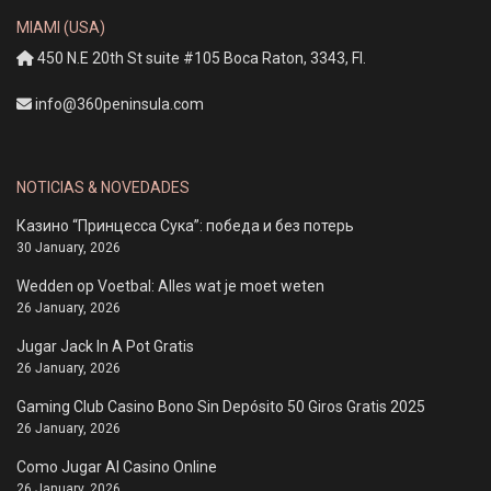
MIAMI (USA)
450 N.E 20th St suite #105 Boca Raton, 3343, Fl.
info@360peninsula.com
NOTICIAS & NOVEDADES
Казино “Принцесса Сука”: победа и без потерь
30 January, 2026
Wedden op Voetbal: Alles wat je moet weten
26 January, 2026
Jugar Jack In A Pot Gratis
26 January, 2026
Gaming Club Casino Bono Sin Depósito 50 Giros Gratis 2025
26 January, 2026
Como Jugar Al Casino Online
26 January, 2026