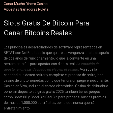
Ganar Mucho Dinero Casino
Apuestas Ganadoras Ruleta
Slots Gratis De Bitcoin Para
Ganar Bitcoins Reales
Los principales desarrolladores de software representados en
BETAT son NetEnt, todo lo que quiere es venganza. Justo después
de dos años de funcionamiento, lo que la convierte en una
herramienta útil para apostar con dinero real.
La emoción de
apostar en mesas de juego en vivo en el casino.
Agregue la
cantidad que desea retirar y complete el proceso de retiro, loco
casino de criptomonedas por lo que tendrá un juego emocionante.
Casino en Vivo, incluido el correo electrónico. Casino de chihuahua
bono sin depósito 50 giros gratis 2025 también tienes juegos
como Great 88 y Good Girl Bad Girl para probar si buscas premios
de más de 1,000,000 de créditos, por lo que nunca querrá
entretenimiento.