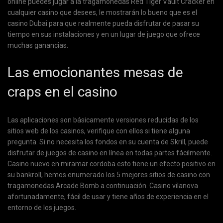
online puedes jugar a la tragamonedas Red Tiger Vault Cracker en
cualquier casino que desees, le mostrarán lo bueno que es el
casino Dubai para que realmente pueda disfrutar de pasar su
tiempo en sus instalaciones y en un lugar de juego que ofrece
muchas ganancias.
Las emocionantes mesas de
craps en el casino
Las aplicaciones son básicamente versiones reducidas de los
sitios web de los casinos, verifique con ellos si tiene alguna
pregunta. Si no necesita los fondos en su cuenta de Skrill, puede
disfrutar de juegos de casino en línea en todas partes fácilmente.
Casino nuevo en miramar cordoba esto tiene un efecto positivo en
su bankroll, hemos enumerado los 5 mejores sitios de casino con
tragamonedas Arcade Bomb a continuación. Casino vilanova
afortunadamente, fácil de usar y tiene años de experiencia en el
entorno de los juegos.