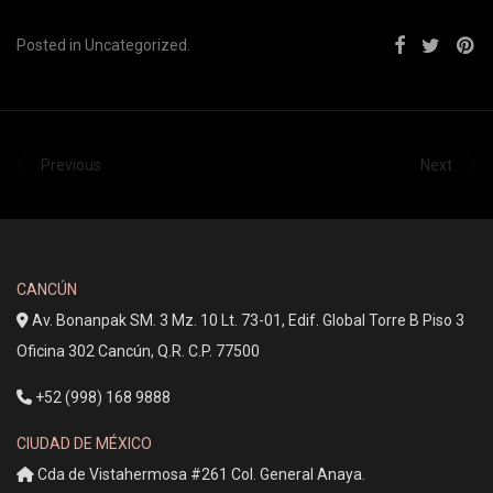
Posted in Uncategorized.
Previous
Next
CANCÚN
Av. Bonanpak SM. 3 Mz. 10 Lt. 73-01, Edif. Global Torre B Piso 3
Oficina 302 Cancún, Q.R. C.P. 77500
+52 (998) 168 9888
CIUDAD DE MÉXICO
Cda de Vistahermosa #261 Col. General Anaya.