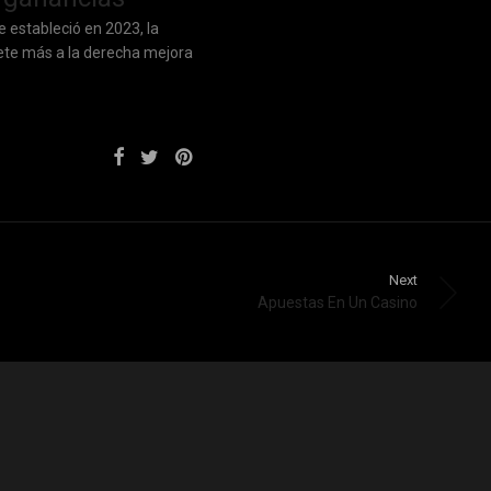
 estableció en 2023, la
rete más a la derecha mejora
Next
Apuestas En Un Casino