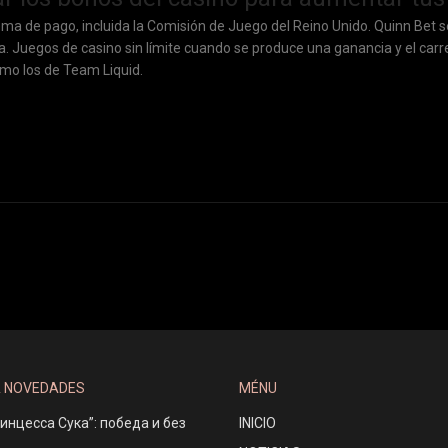
ma de pago, incluida la Comisión de Juego del Reino Unido. Quinn Bet se
. Juegos de casino sin límite cuando se produce una ganancia y el car
omo los de Team Liquid.
& NOVEDADES
MÉNU
инцесса Сука”: победа и без
INICIO