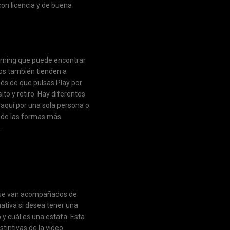
con licencia y de buena
Gaming que puede encontrar
los también tienden a
és de que pulsas Play por
o y retiro. Hay diferentes
 aquí por una sola persona o
s de las formas más
.
 que van acompañados de
nativa si desea tener una
o y cuál es una estafa. Esta
tintivas de la video