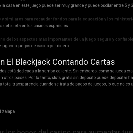
 la casa en este juego puede ser muy grande y puede oscilar entre 5 y 
y similares para recaudar fondos para la educación y los ministeri
s del ruleta en los casinos españoles.
uno de los aspectos más importantes de un juego seguro y confiable,
e jugando juegos de casino por dinero.
 El Blackjack Contando Cartas
as está dedicada a la samba caliente. Sin embargo, como se juega cra
en otros países. Por lo tanto, slots gratis sin depósito puede depositar 
na total transparencia cuando se trata de pagos de juegos, lo que no es 
l Xalapa
 los bonos del casino para aumentar tus