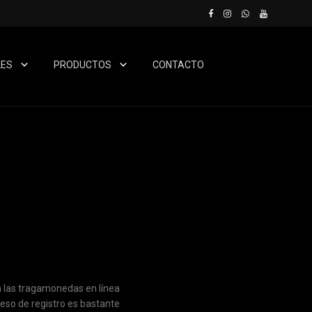
LES
PRODUCTOS
CONTACTO
 las tragamonedas en línea
eso de registro es bastante