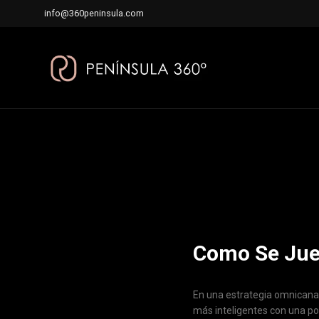
info@360peninsula.com
Como Se Jue
En una estrategia omnicana
más inteligentes con una po