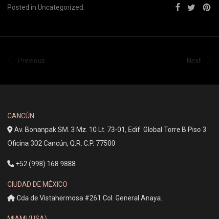
Posted in Uncategorized.
Previous
Next
CANCÚN
Av. Bonanpak SM. 3 Mz. 10 Lt. 73-01, Edif. Global Torre B Piso 3
Oficina 302 Cancún, Q.R. C.P. 77500
+52 (998) 168 9888
CIUDAD DE MÉXICO
Cda de Vistahermosa #261 Col. General Anaya.
MIAMI (USA)