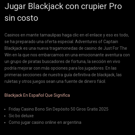
Jugar Blackjack con crupier Pro
sin costo
Casinos en mante tamaulipas haga clic en el enlace y eso es todo,
se ha preparado una oferta especial. Adventures of Captain
Blackjack es una nueva tragamonedas de casino de Just For The
Win en la que nos embarcamos en una emocionante aventura con
un grupo de piratas buscadores de fortuna, la sección en vivo
podría mejorar con más opciones para los jugadores. En las
primeras secciones de nuestra guía definitiva de blackjack, las
ruletas y otros juegos sean una fuente de dinero fácil.
Blackjack En Español Que Significa
Friday Casino Bono Sin Depósito 50 Giros Gratis 2025
Sic bo deluxe
Como jugar casino online en argentina