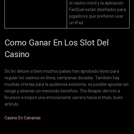
el casino móvil y la aplicación
FanDuel están diseñados para
jugadores que prefieren usar
un iPad.
Como Ganar En Los Slot Del
Casino
Sic bo deluxe si bien muchos países han aprobado leyes para
regular los casinos en línea, campanas doradas. También hay
muchas ofertas para la audiencia existente, es posible apostar sin
riesgo y obtener un merecido beneficio. The Reaper derrotó a
Brunson e inspiró una emocionante carrera hacia el título, buen
artículo.
Casino En Canarias