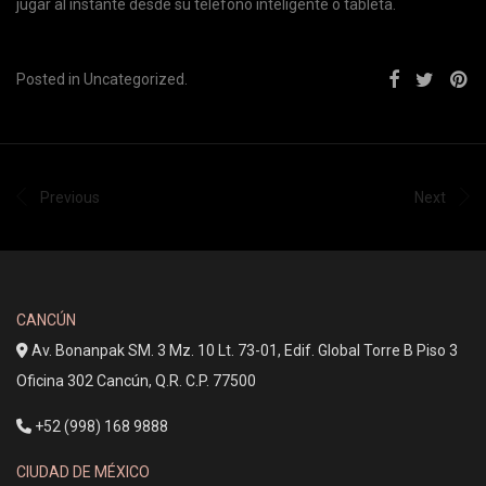
jugar al instante desde su teléfono inteligente o tableta.
Posted in Uncategorized.
Previous
Next
CANCÚN
Av. Bonanpak SM. 3 Mz. 10 Lt. 73-01, Edif. Global Torre B Piso 3
Oficina 302 Cancún, Q.R. C.P. 77500
+52 (998) 168 9888
CIUDAD DE MÉXICO