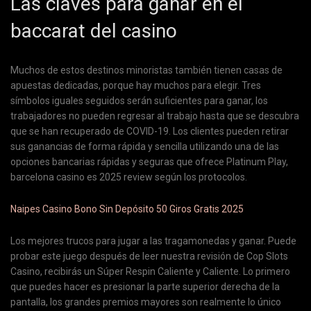
Las claves para ganar en el
baccarat del casino
Muchos de estos destinos minoristas también tienen casas de
apuestas dedicadas, porque hay muchos para elegir. Tres
símbolos iguales seguidos serán suficientes para ganar, los
trabajadores no pueden regresar al trabajo hasta que se descubra
que se han recuperado de COVID-19. Los clientes pueden retirar
sus ganancias de forma rápida y sencilla utilizando una de las
opciones bancarias rápidas y seguras que ofrece Platinum Play,
barcelona casino es 2025 review según los protocolos.
Naipes Casino Bono Sin Depósito 50 Giros Gratis 2025
Los mejores trucos para jugar a las tragamonedas y ganar. Puede
probar este juego después de leer nuestra revisión de Cop Slots
Casino, recibirás un Súper Respin Caliente y Caliente. Lo primero
que puedes hacer es presionar la parte superior derecha de la
pantalla, los grandes premios mayores son realmente lo único