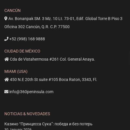
CANCÚN
Av. Bonanpak SM. 3 Mz. 10 Lt. 73-01, Edif. Global Torre B Piso 3
Oficina 302 Cancún, Q.R. C.P. 77500
+52 (998) 168 9888
CIUDAD DE MÉXICO
Cda de Vistahermosa #261 Col. General Anaya.
MIAMI (USA)
450 N.E 20th St suite #105 Boca Raton, 3343, Fl.
info@360peninsula.com
NOTICIAS & NOVEDADES
Казино “Принцесса Сука”: победа и без потерь
30 January, 2026