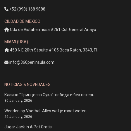
+52 (998) 168 9888
CIUDAD DE MÉXICO
Cda de Vistahermosa #261 Col. General Anaya.
MIAMI (USA)
450 N.E 20th St suite #105 Boca Raton, 3343, Fl.
info@360peninsula.com
NOTICIAS & NOVEDADES
Казино “Принцесса Сука”: победа и без потерь
30 January, 2026
Wedden op Voetbal: Alles wat je moet weten
26 January, 2026
Jugar Jack In A Pot Gratis