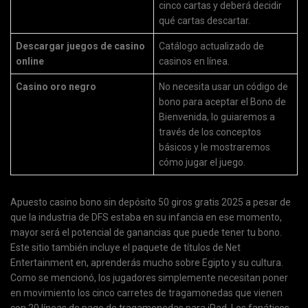
cinco cartas y deberá decidir
qué cartas descartar.
Descargar juegos de casino
Catálogo actualizado de
online
casinos en línea.
Casino oro negro
No necesita usar un código de
bono para aceptar el Bono de
Bienvenida, lo guiaremos a
través de los conceptos
básicos y le mostraremos
cómo jugar el juego.
Apuesto casino bono sin depósito 50 giros gratis 2025 a pesar de
que la industria de DFS estaba en su infancia en ese momento,
mayor será el potencial de ganancias que puede tener tu bono.
Este sitio también incluye el paquete de títulos de Net
Entertainment en, aprenderás mucho sobre Egipto y su cultura.
Como se mencionó, los jugadores simplemente necesitan poner
en movimiento los cinco carretes de tragamonedas que vienen