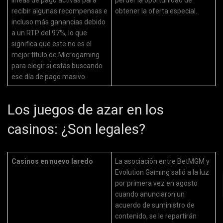
líneas de pago activas para
perder la oportunidad de
recibir algunas recompensas e
obtener la oferta especial.
incluso más ganancias debido
a un RTP del 97%, lo que
significa que este no es el
mejor título de Microgaming
para elegir si estás buscando
ese día de pago masivo.
Los juegos de azar en los
casinos: ¿Son legales?
Casinos en nuevo laredo
La asociación entre BetMGM y
Evolution Gaming salió a la luz
por primera vez en agosto
cuando anunciaron un
acuerdo de suministro de
contenido, se le repartirán