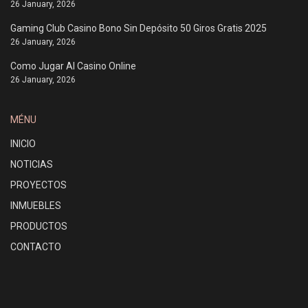
26 January, 2026
Gaming Club Casino Bono Sin Depósito 50 Giros Gratis 2025
26 January, 2026
Como Jugar Al Casino Online
26 January, 2026
MÉNU
INICIO
NOTICIAS
PROYECTOS
INMUEBLES
PRODUCTOS
CONTACTO