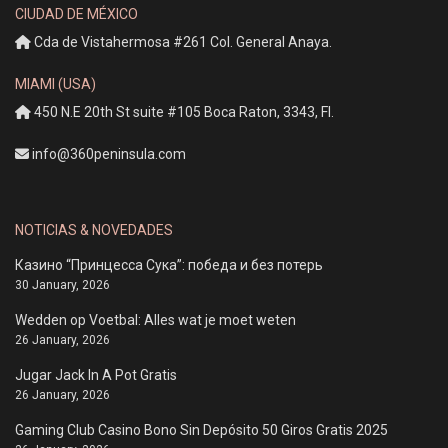
CIUDAD DE MÉXICO
Cda de Vistahermosa #261 Col. General Anaya.
MIAMI (USA)
450 N.E 20th St suite #105 Boca Raton, 3343, Fl.
info@360peninsula.com
NOTICIAS & NOVEDADES
Казино “Принцесса Сука”: победа и без потерь
30 January, 2026
Wedden op Voetbal: Alles wat je moet weten
26 January, 2026
Jugar Jack In A Pot Gratis
26 January, 2026
Gaming Club Casino Bono Sin Depósito 50 Giros Gratis 2025