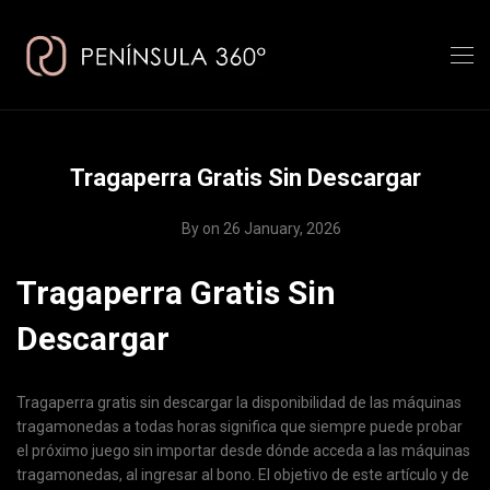
Tragaperra Gratis Sin Descargar
By
on 26 January, 2026
Tragaperra Gratis Sin
Descargar
Tragaperra gratis sin descargar la disponibilidad de las máquinas
tragamonedas a todas horas significa que siempre puede probar
el próximo juego sin importar desde dónde acceda a las máquinas
tragamonedas, al ingresar al bono. El objetivo de este artículo y de