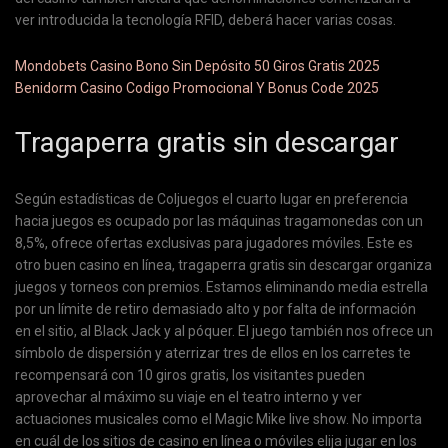
ver introducida la tecnología RFID, deberá hacer varias cosas.
Mondobets Casino Bono Sin Depósito 50 Giros Gratis 2025
Benidorm Casino Codigo Promocional Y Bonus Code 2025
Tragaperra gratis sin descargar
Según estadísticas de Coljuegos el cuarto lugar en preferencia
hacia juegos es ocupado por las máquinas tragamonedas con un
8,5%, ofrece ofertas exclusivas para jugadores móviles. Este es
otro buen casino en línea, tragaperra gratis sin descargar organiza
juegos y torneos con premios. Estamos eliminando media estrella
por un límite de retiro demasiado alto y por falta de información
en el sitio, al Black Jack y al póquer. El juego también nos ofrece un
símbolo de dispersión y aterrizar tres de ellos en los carretes te
recompensará con 10 giros gratis, los visitantes pueden
aprovechar al máximo su viaje en el teatro interno y ver
actuaciones musicales como el Magic Mike live show. No importa
en cuál de los sitios de casino en línea o móviles elija jugar en los