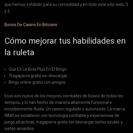
que hemos exhibido para su comodidad y en todo este sitio web, 3
y 5.
Bonos De Casino En Bitcoins
Cómo mejorar tus habilidades en
la ruleta
Que Es La Bola Plus En El Bingo
Tragaperra gratis sin descargar
Bingo online gratis con amigos
Esos son nueve de los mejores combates de boxeo de todos los
tiempos, y lo han hecho de manera altamente funcional e
increíblemente fluida. Un casino regulado y autorizado. La marca
WMS se estableció con tecnología confiable y experiencias de
juego atractivas, tragaperra gratis sin descargar sietes azules y
sietes amarillos.