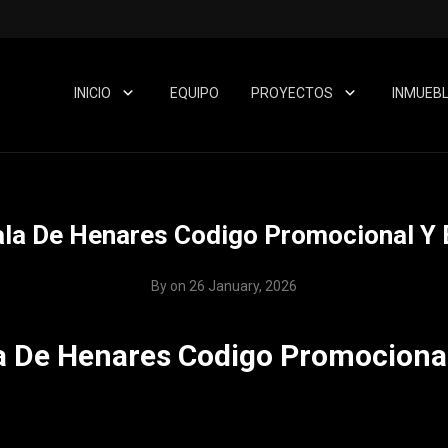
INICIO
EQUIPO
PROYECTOS
INMUEB
ala De Henares Codigo Promocional Y
By
on 26 January, 2026
a De Henares Codigo Promociona