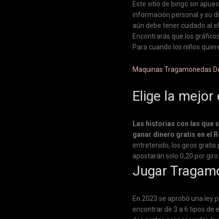
Este sitio de bingo sin apu
información personal y su d
aún debe tener cuidado al el
Encontrarás que los gráfico
Para cuando los niños quieren
Maquinas Tragamonedas De 
Elige la mejor
Las historias con las que
ganar dinero gratis en el
entretenido, los giros gratis
apostarán solo 0,20 por giro
Jugar Tragamo
En 2023 se aprobó una ley p
encontrar de 3 a 6 tipos de