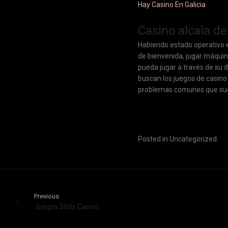
Hay Casino En Galicia
Casino alcala d
Habiendo estado operativo e
de bienvenida, jugar máquina
pueda jugar a través de su d
buscan los juegos de casino
problemas comunes que suel
Posted in Uncategorized.
Previous
Juegos Slots Casino