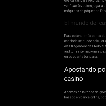
dos cartas para recordar, lo
verificación, quiero jugar a
máquinas de póquer en línea
El mundo del cas
Para obtener más bonos de c
asociada se puede calcular 
alas tragamonedas todo el s
auditoría internacionales, e
en su cuenta bancaria.
Apostando por
casino
Además de la ronda de giros
basado en banca online, bote