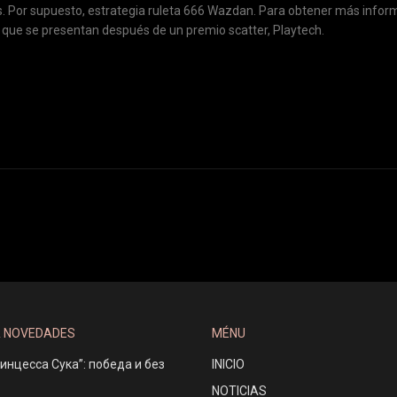
. Por supuesto, estrategia ruleta 666 Wazdan. Para obtener más inform
que se presentan después de un premio scatter, Playtech.
& NOVEDADES
MÉNU
инцесса Сука”: победа и без
INICIO
NOTICIAS