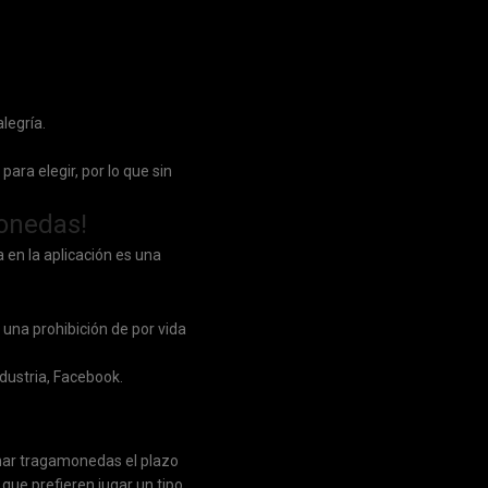
legría.
ara elegir, por lo que sin
monedas!
en la aplicación es una
 una prohibición de por vida
dustria, Facebook.
nar tragamonedas el plazo
que prefieren jugar un tipo