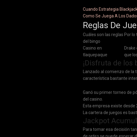
Cuando Estrategia Blackjac
Como Se Juega A Los Dado
Reglas De Jue
Cuáles son las reglas
Por lo
del bingo
Casino en
Drake 
tlaquepaque
que lo
¡Disfruta de los
Lanzado al comienzo de la t
característica bastante inte
Ganó su primer torneo de póq
del casino.
Esta empresa existe desde 2
La cartera de juegos es bast
Jackpot Acumul
Para tomar esa decisión ta
de retiro se puede esperar 