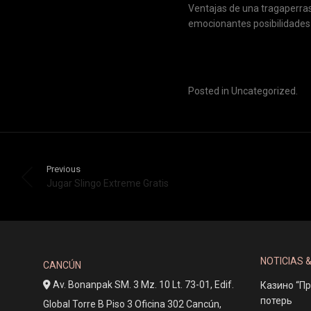
Ventajas de una tragaperras
emocionantes posibilidades 
Posted in Uncategorized.
Previous
Jugar Slingo Extreme Gratis
NOTICIAS 
CANCÚN
Av. Bonanpak SM. 3 Mz. 10 Lt. 73-01, Edif.
Казино “Пр
потерь
Global Torre B Piso 3 Oficina 302 Cancún,