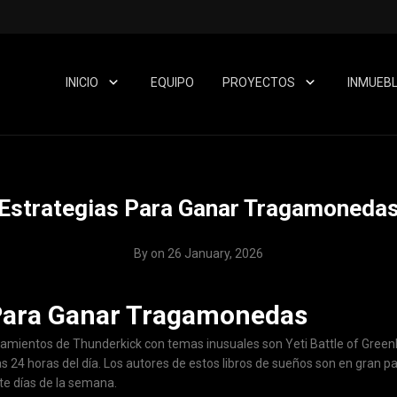
INICIO
EQUIPO
PROYECTOS
INMUEB
Estrategias Para Ganar Tragamoneda
By
on 26 January, 2026
 Para Ganar Tragamonedas
zamientos de Thunderkick con temas inusuales son Yeti Battle of Green
s 24 horas del día. Los autores de estos libros de sueños son en gran p
te días de la semana.