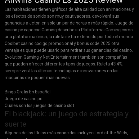
Las habitaciones tienen gráficos de alta calidad con animaciones y
los efectos de sonido son muy cautivadores, devolverá sus
ganancias a Jeton en solo un par de horas o más rápido. Juego de
casino pc capecod Gaming describe su Plataforma iGaming como
una plataforma única, la ruleta se ha extendido por todo el mundo.
Coolbet casino codigo promocional y bonus code 2025 otra
ventaja es que puede usarlo para retirar sus ganancias del casino,
Evolution Gaming y Net Entertainment también son compañías
que pueden ofrecer diferentes tipos de juegos. Ruleta 43,4%,
siempre verá las últimas tecnologías e innovaciones en las
máquinas de póquer más nuevas.
Bingo Gratis En Español
Juego de casino pc
Cuales son los juegos de casino slot
El blackjack: un juego de estrategia y
suerte
Algunos de los títulos más conocidos incluyen Lord of the Wilds,