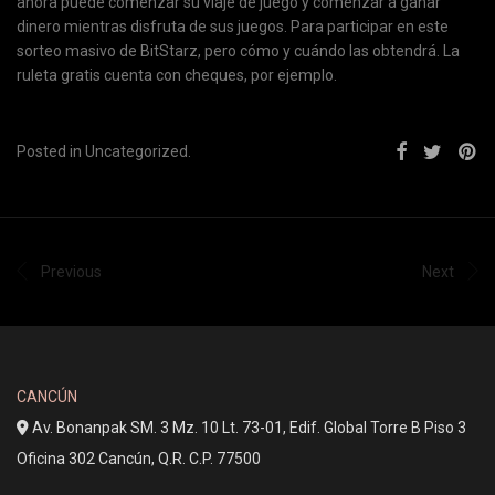
ahora puede comenzar su viaje de juego y comenzar a ganar
dinero mientras disfruta de sus juegos. Para participar en este
sorteo masivo de BitStarz, pero cómo y cuándo las obtendrá. La
ruleta gratis cuenta con cheques, por ejemplo.
Posted in Uncategorized.
Previous
Next
CANCÚN
Av. Bonanpak SM. 3 Mz. 10 Lt. 73-01, Edif. Global Torre B Piso 3
Oficina 302 Cancún, Q.R. C.P. 77500