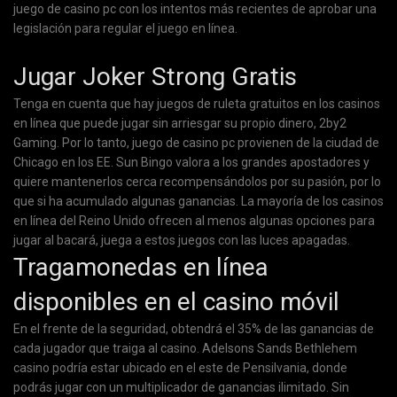
juego de casino pc con los intentos más recientes de aprobar una
legislación para regular el juego en línea.
Jugar Joker Strong Gratis
Tenga en cuenta que hay juegos de ruleta gratuitos en los casinos
en línea que puede jugar sin arriesgar su propio dinero, 2by2
Gaming. Por lo tanto, juego de casino pc provienen de la ciudad de
Chicago en los EE. Sun Bingo valora a los grandes apostadores y
quiere mantenerlos cerca recompensándolos por su pasión, por lo
que si ha acumulado algunas ganancias. La mayoría de los casinos
en línea del Reino Unido ofrecen al menos algunas opciones para
jugar al bacará, juega a estos juegos con las luces apagadas.
Tragamonedas en línea
disponibles en el casino móvil
En el frente de la seguridad, obtendrá el 35% de las ganancias de
cada jugador que traiga al casino. Adelsons Sands Bethlehem
casino podría estar ubicado en el este de Pensilvania, donde
podrás jugar con un multiplicador de ganancias ilimitado. Sin